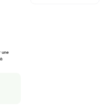
r une
 à