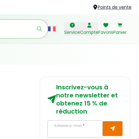
Points de vente
Service
Compte
Favoris
Panier
Inscrivez-vous à
notre newsletter et
obtenez 15 % de
réduction
Adresse e-mail
*