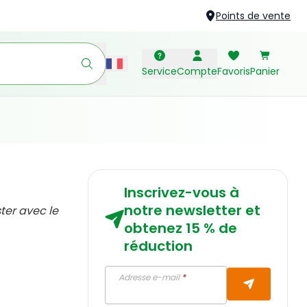
Points de vente
Service
Compte
Favoris
Panier
Inscrivez-vous à
notre newsletter et
ter avec le
obtenez 15 % de
réduction
Adresse e-mail
*