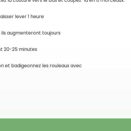
cez la couture vers le bas et coupez-la en 6 morceaux.
aisser lever 1 heure
, ils augmenteront toujours
ant 20-25 minutes
tron et badigeonnez les rouleaux avec