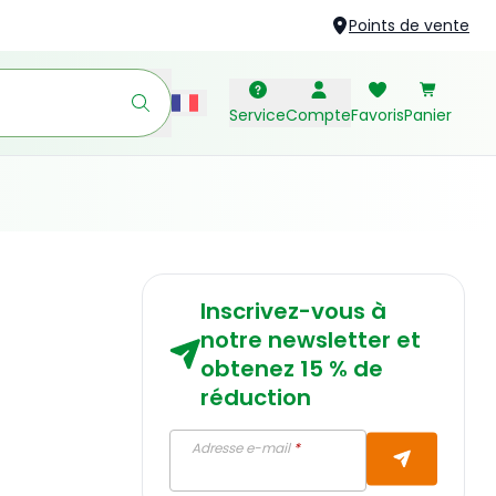
Points de vente
Service
Compte
Favoris
Panier
Inscrivez-vous à
notre newsletter et
obtenez 15 % de
réduction
Adresse e-mail
*