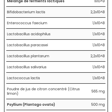
Mélange de ferments lactiques
1x10^9
Bifidobacterium lactis
2,2x10^8
Enterococcus faecium
1,1x10^8
Lactobacillus acidophilus
1,1x10^8
Lactobacillus paracasei
1,1x10^8
Lactobacillus plantarum
2,2x10^8
Lactobacillus salivarius
1,1x10^8
Lactococcus lactis
1,1x10^8
Poudre de jus de citron concentré (Citrus
565 mg
limon)
Psyllium (Plantago ovata)
500 mg