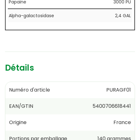
Papaïne
3000 PU
Alpha-galactosidase
2,4 GAL
Détails
Numéro d'article
PURAGF01
EAN/GTIN
5400706618441
Origine
France
Portions par emballage
140
grammes