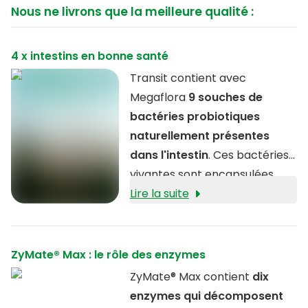
Nous ne livrons que la meilleure qualité :
4 x intestins en bonne santé
Transit contient avec
Megaflora
9 souches de
bactéries probiotiques
naturellement présentes
dans l'intestin
. Ces bactéries
vivantes sont encapsulées
dans une matrice qui les
Lire la suite
protège des influences
extérieures.
ZyMate® Max : le rôle des enzymes
ZyMate® Max contient
dix
enzymes qui décomposent