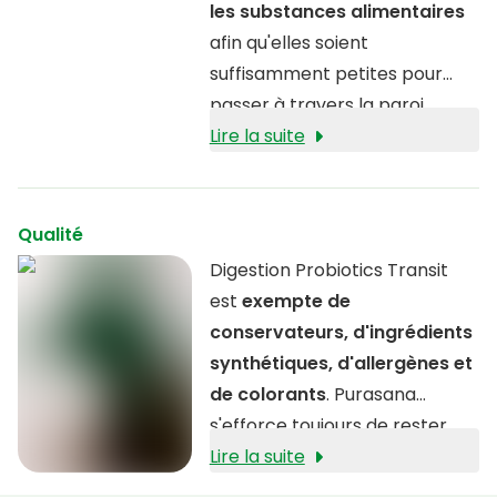
les substances alimentaires
afin qu'elles soient
suffisamment petites pour
passer à travers la paroi
intestinale et ensuite circuler
Lire la suite
dans le sang pour atteindre les
cellules. Plus les valeurs de ces
enzymes sont élevées,
Qualité
meilleures sont leurs
Digestion Probiotics Transit
capacités à décomposer les
est
exempte de
substances.
conservateurs, d'ingrédients
synthétiques, d'allergènes et
de colorants
. Purasana
s'efforce toujours de rester
aussi proche que possible de
Lire la suite
son origine naturelle. Les