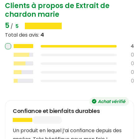
Clients à propos de Extrait de
semaines.
chardon marie
5
/
5
4
Total des avis
:
4
0
0
0
0
Achat vérifié
Confiance et bienfaits durables
Un produit en lequel j’ai confiance depuis des