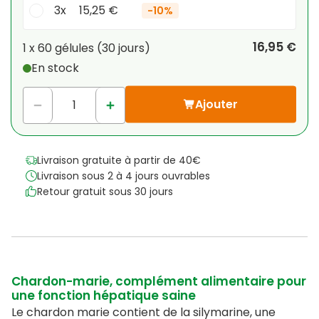
3x
15,25 €
-
10%
Votre remise personnelle
16,95 €
1 x
60 gélules
(
30
jours
)
En stock
1
x
0,00 €
-
%
Ajouter
Livraison gratuite à partir de 40€
Livraison sous 2 à 4 jours ouvrables
Retour gratuit sous 30 jours
Chardon-marie, complément alimentaire pour
une fonction hépatique saine
Le chardon marie contient de la silymarine, une