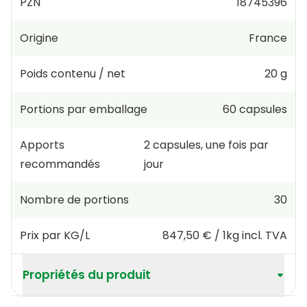
PZN
18745396
Origine
France
Poids contenu / net
20 g
Portions par emballage
60
capsules
Apports
2
capsules
,
une fois par
recommandés
jour
Nombre de portions
30
Prix par KG/L
847,50 €
/
1kg
incl. TVA
Propriétés du produit