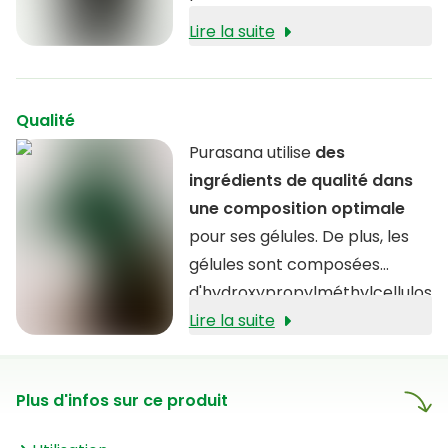
Lire la suite
Qualité
Purasana utilise
des
ingrédients de qualité dans
une composition optimale
pour ses gélules. De plus, les
gélules sont composées
d'hydroxypropylméthylcellulos
e (HPMC), un matériau dérivé
Lire la suite
des parois cellulaires des
plantes.
Plus d'infos sur ce produit