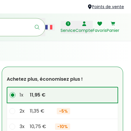
Points de vente
Service
Compte
Favoris
Panier
Achetez plus, économisez plus !
1x
11,95 €
2x
11,35 €
-
5%
3x
10,75 €
-
10%