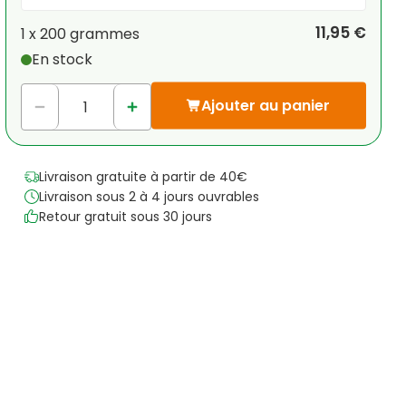
Votre remise personnelle
11,95 €
1 x
200 grammes
En stock
1
x
0,00 €
-
%
Ajouter au panier
Livraison gratuite à partir de 40€
Livraison sous 2 à 4 jours ouvrables
Retour gratuit sous 30 jours