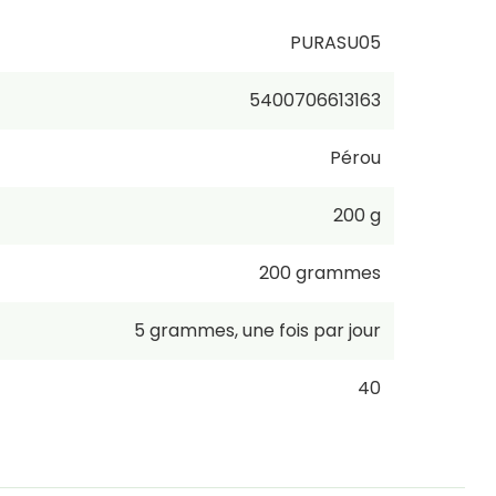
PURASU05
5400706613163
Pérou
200 g
200
grammes
5
grammes
,
une fois par jour
40
59,75 €
/
1kg
incl. TVA