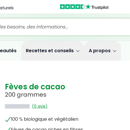
aturels
eautés
Recettes et conseils
A propos
Fèves de cacao
200 grammes
(0 avis)
100 % biologique et végétalien
Fèves de cacao riches en fibres