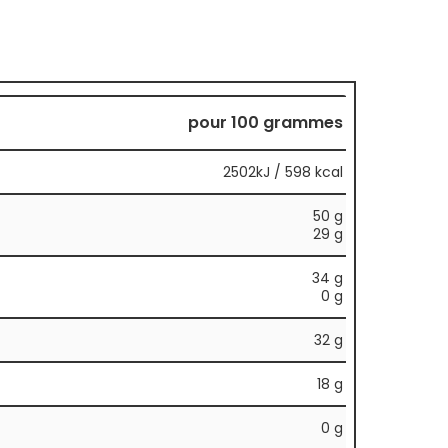
pour 100 grammes
2502kJ / 598 kcal
50 g
29 g
34 g
0 g
32 g
18 g
0 g