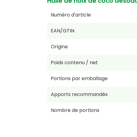
Huile de noix de coco désodo
Numéro d'article
EAN/GTIN
Origine
Poids contenu / net
Portions par emballage
Apports recommandés
Nombre de portions
Prix par KG/L