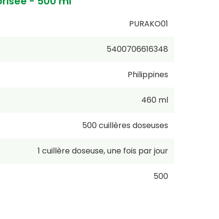
risée - 500 ml
PURAKO01
5400706616348
Philippines
460 ml
500
cuillères doseuses
1
cuillère doseuse
,
une fois par jour
500
21,63 €
/
1L
incl. TVA