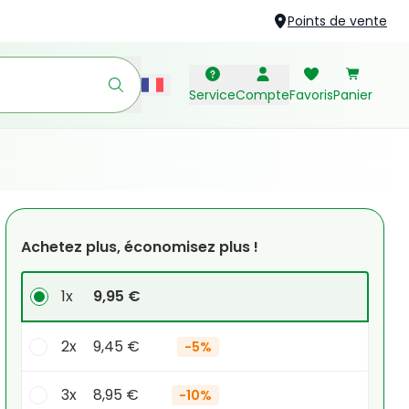
Points de vente
Service
Compte
Favoris
Panier
Achetez plus, économisez plus !
1x
9,95 €
2x
9,45 €
-
5%
3x
8,95 €
-
10%