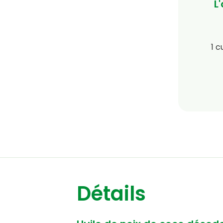
L
1 c
Détails