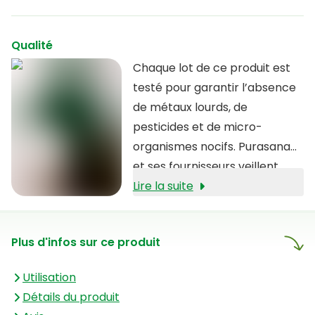
Qualité
Chaque lot de ce produit est
testé pour garantir l’absence
de métaux lourds, de
pesticides et de micro-
organismes nocifs. Purasana
et ses fournisseurs veillent
rigoureusement à ne proposer
Lire la suite
que des produits purs de la
plus haute qualité, conformes
Plus d'infos sur ce produit
aux normes IFS. La qualité des
produits Purasana se
Utilisation
reconnaît également à leur
Détails du produit
liste d’ingrédients