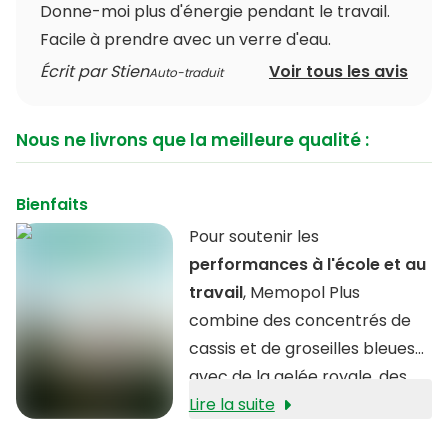
Donne-moi plus d'énergie pendant le travail.
Facile à prendre avec un verre d'eau.
Écrit par Stien
Voir tous les avis
Auto-traduit
Nous ne livrons que la meilleure qualité :
Bienfaits
Pour soutenir les
performances à l'école et au
travail
, Memopol Plus
combine des concentrés de
cassis et de groseilles bleues
avec de la gelée royale, des
acides aminés et des
Lire la suite
vitamines.