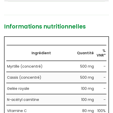
Informations nutritionnelles
%
Ingrédient
Quantité
VNR*
Myrtille (concentré)
500 mg
–
Cassis (concentré)
500 mg
–
Gelée royale
100 mg
–
N-acétyl carnitine
100 mg
–
Vitamine C
80 mg
100%