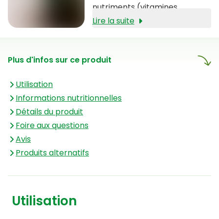
nutriments (vitamines,
minéraux et acides aminés)
Lire la suite
qui les distinguent des autres
formules. Ces formules offrent
Plus d'infos sur ce produit
de nombreux avantages,
notamment une très forte
Utilisation
concentration, une absorption
Informations nutritionnelles
optimale par l'organisme et
Détails du produit
une action rapide et efficace.
Foire aux questions
Avis
Produits alternatifs
Utilisation