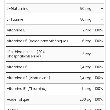
L-Glutamine
50 mg
–
L-Taurine
50 mg
–
Vitamine E
12 mg
100%
Vitamine B5 (acide pantothénique)
6 mg
100%
Lécithine de soja (20%
5 mg
–
phosphatidylsérine)
Vitamine B6
1,4 mg
100%
Vitamine B2 (Riboflavine)
1,4 mg
100%
Vitamine B1 (Thiamine)
1,1 mg
100%
Acide folique
200 µg
100%