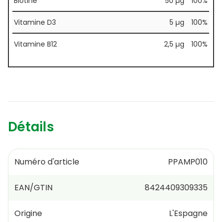
Biotine
50 µg
100%
Vitamine D3
5 µg
100%
Vitamine B12
2,5 µg
100%
Détails
Numéro d'article
PPAMP010
EAN/GTIN
8424409309335
Origine
L'Espagne