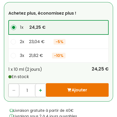
Achetez plus, économisez plus !
1x
24,25 €
2x
23,04 €
-
5%
3x
21,82 €
-
10%
Votre remise personnelle
24,25 €
1 x
10 ml
(
2
jours
)
En stock
1
x
0,00 €
-
%
Ajouter
Livraison gratuite à partir de 40€
Livraison sous 2 à 4 jours ouvrables