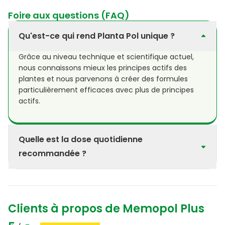
Foire aux questions (FAQ)
Qu'est-ce qui rend Planta Pol unique ?
Grâce au niveau technique et scientifique actuel,
nous connaissons mieux les principes actifs des
plantes et nous parvenons à créer des formules
particulièrement efficaces avec plus de principes
actifs.
Quelle est la dose quotidienne
recommandée ?
Prendre le contenu d'une unicadose par jour avec de
l'eau ou du jus de fruit, de préférence à jeun. Agiter
vigoureusement avant emploi pour éviter tout dépôt
Clients à propos de Memopol Plus
dû aux extraits naturels. Pour les étudiants : 1
ampoule par jour, 1 mois avant et pendant les