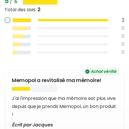
5
/
5
examens.
2
Total des avis
:
2
0
0
0
0
Achat vérifié
Memopol a revitalisé ma mémoire!
J'ai l'impression que ma mémoire est plus vive
depuis que je prends Memopol, un bon produit
!
Écrit par Jacques