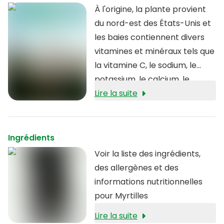
À l'origine, la plante provient
du nord-est des États-Unis et
les baies contiennent divers
vitamines et minéraux tels que
la vitamine C, le sodium, le
potassium, le calcium, le
phosphore, le fer, le
Lire la suite
magnésium, le cuivre, le zinc et
des antioxydants.
Ingrédients
Voir la liste des ingrédients,
des allergènes et des
informations nutritionnelles
pour Myrtilles
Lire la suite