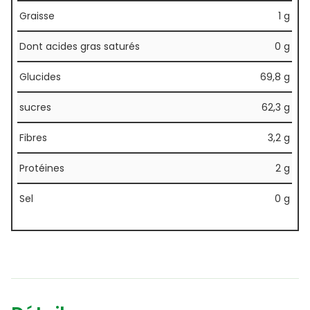
Graisse
1 g
Dont acides gras saturés
0 g
Glucides
69,8 g
sucres
62,3 g
Fibres
3,2 g
Protéines
2 g
Sel
0 g