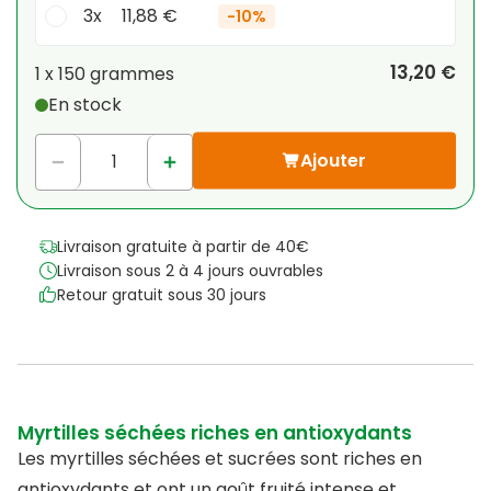
3x
11,88 €
-
10%
Votre remise personnelle
13,20 €
1 x
150 grammes
En stock
1
x
0,00 €
-
%
Ajouter
Livraison gratuite à partir de 40€
Livraison sous 2 à 4 jours ouvrables
Retour gratuit sous 30 jours
Myrtilles séchées riches en antioxydants
Les myrtilles séchées et sucrées sont riches en
antioxydants et ont un goût fruité intense et