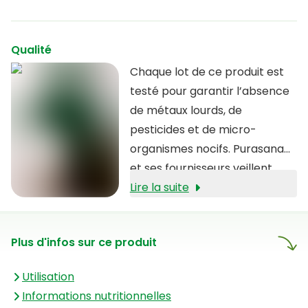
Qualité
Chaque lot de ce produit est
testé pour garantir l’absence
de métaux lourds, de
pesticides et de micro-
organismes nocifs. Purasana
et ses fournisseurs veillent
rigoureusement à ne proposer
Lire la suite
que des produits purs de la
plus haute qualité, conformes
Plus d'infos sur ce produit
aux normes IFS. La qualité des
produits Purasana se
Utilisation
reconnaît également à leur
Informations nutritionnelles
liste d’ingrédients