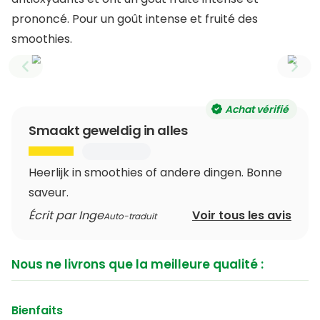
prononcé. Pour un goût intense et fruité des
smoothies.
Previous slide
Next
Achat vérifié
Smaakt geweldig in alles
Heerlijk in smoothies of andere dingen. Bonne
saveur.
Écrit par Inge
Voir tous les avis
Auto-traduit
Nous ne livrons que la meilleure qualité :
Bienfaits