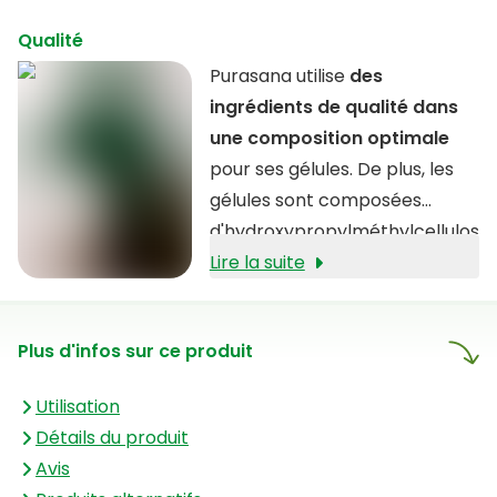
Qualité
Purasana utilise
des
ingrédients de qualité dans
une composition optimale
pour ses gélules. De plus, les
gélules sont composées
d'hydroxypropylméthylcellulos
e (HPMC), un matériau dérivé
Lire la suite
des parois cellulaires des
plantes.
Plus d'infos sur ce produit
Utilisation
Détails du produit
Avis