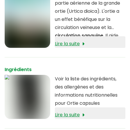
partie aérienne de la grande
ortie (Urtica dioica). L'ortie a
un effet bénéfique sur la
circulation veineuse et la
circulation sanguine
. Il aide
également à réduire les
Lire la suite
impuretés de la peau et
contribue à
un teint plus
éclatant
.
Ingrédients
Voir la liste des ingrédients,
des allergènes et des
informations nutritionnelles
pour Ortie capsules
Lire la suite