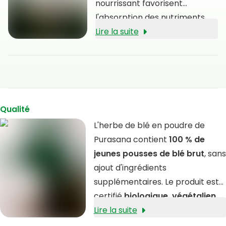
nourrissant favorisent
l'absorption des nutriments
dans les jeunes herbes en
Lire la suite
croissance. En récoltant le
wheatgrass pendant sa phase
de croissance juvénile, la
plante regorge de
phytonutriments tels que la
Qualité
chlorophylle
.
L'herbe de blé en poudre de
Purasana contient
100 % de
jeunes pousses de blé brut
, sans
ajout d'ingrédients
supplémentaires. Le produit est
certifié
biologique, végétalien
et casher
Lire la suite
, et est également
exempt des allergènes tels que