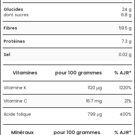
Glucides
24 g
dont sucres
6.8 g
Fibres
59.5 g
Protéines
7.3 g
Sel
0.02 g
Vitamines
pour 100 grammes
% AJR*
Vitamine K
1120 µg
1220%
Vitamine C
16.7 mg
21%
Acide folique
799 μg
400%
Minéraux
pour 100 grammes
% AJR*