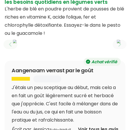
les besoins quotidiens en légumes verts
L'herbe de blé en poudre provient de pousses de blé
riches en vitamine K, acide folique, fer et
chlorophylle détoxifiante. Essayez-le dans le pesto
ou le guacamole !
Previous slide
Next
Achat vérifié
Aangenaam verrast par le goût
J'étais un peu sceptique au début, mais cela a
en fait un goût légèrement sucré et herbacé
que j'apprécie. C'est facile à mélanger dans de
l'eau ou du jus, ce qui en fait une boisson
pratique et rafraîchissante.
Écrit par Jessica
Voir tous les avis
Auto-traduit