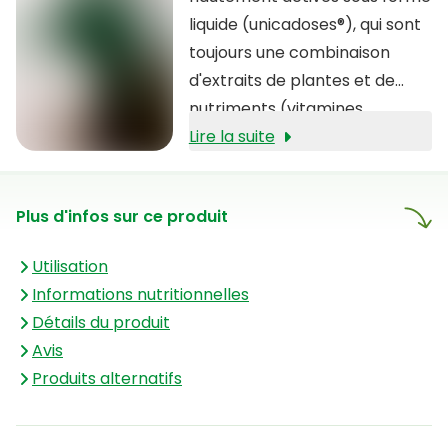
une meilleure soutien des
liquide (unicadoses®), qui sont
défenses immunitaires, vous
toujours une combinaison
aidant à mieux résister aux
d'extraits de plantes et de
rhumes et autres maux
nutriments (vitamines,
hivernaux.
minéraux et acides aminés)
Lire la suite
qui les distinguent des autres
formules. Ces formules offrent
Plus d'infos sur ce produit
de nombreux avantages,
notamment une très forte
Utilisation
concentration, une absorption
Informations nutritionnelles
optimale par l'organisme et
Détails du produit
une action rapide et efficace.
Avis
Produits alternatifs