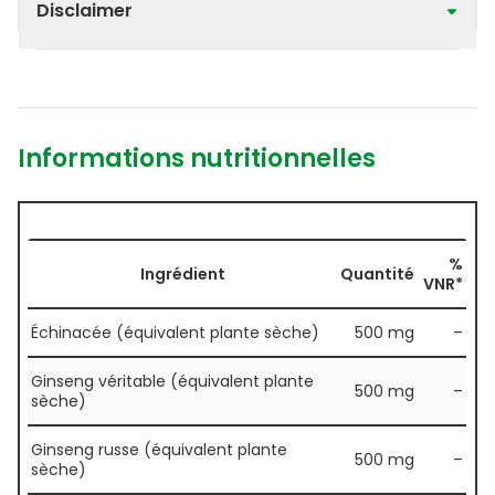
Disclaimer
Informations nutritionnelles
%
Ingrédient
Quantité
VNR*
Échinacée (équivalent plante sèche)
500 mg
–
Ginseng véritable (équivalent plante
500 mg
–
sèche)
Ginseng russe (équivalent plante
500 mg
–
sèche)