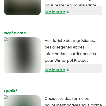
pour rester en bonne santé.
Cela peut entraîner une
Lire la suite
sensation d'épuisement et une
diminution des défenses
immunitaires. Winterpol
Ingrédients
Protect est spécialement
Voir la liste des ingrédients,
formulé pour soutenir le corps
des allergènes et des
pendant ces mois difficiles. Il
informations nutritionnelles
contient de l'échinacée et le
pour Winterpol Protect
puissant champignon shiitake,
Lire la suite
tous deux reconnus pour leur
capacité à renforcer le
système immunitaire et à
Qualité
protéger contre les
agressions extérieures.
Choisissez des formules
Ensemble, ils contribuent à
hautement actives sous forme