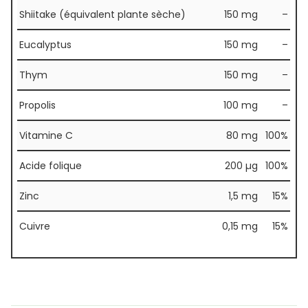
Shiitake (équivalent plante sèche)
150 mg
–
Eucalyptus
150 mg
–
Thym
150 mg
–
Propolis
100 mg
–
Vitamine C
80 mg
100%
Acide folique
200 µg
100%
Zinc
1,5 mg
15%
Cuivre
0,15 mg
15%