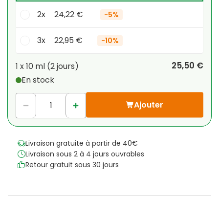
2x
24,22 €
-
5%
3x
22,95 €
-
10%
Votre remise personnelle
25,50 €
1 x
10 ml
(
2
jours
)
En stock
1
x
0,00 €
-
%
Ajouter
Livraison gratuite à partir de 40€
Livraison sous 2 à 4 jours ouvrables
Retour gratuit sous 30 jours