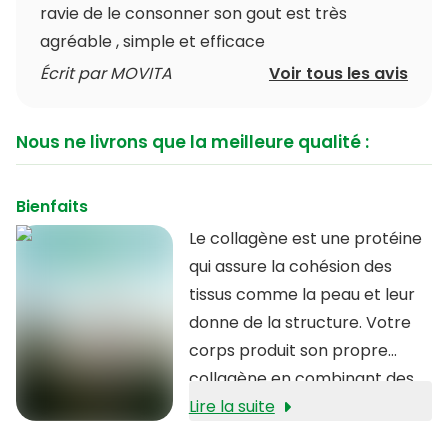
ravie de le consonner son gout est très
agréable , simple et efficace
Écrit par MOVITA
Voir tous les avis
Nous ne livrons que la meilleure qualité :
Bienfaits
Le collagène est une protéine
qui assure la cohésion des
tissus comme la peau et leur
donne de la structure. Votre
corps produit son propre
collagène en combinant des
acides aminés provenant de
Lire la suite
l'alimentation.