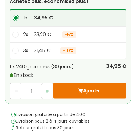
Achetez plus, économisez plus !
1x
34,95 €
2x
33,20 €
-
5%
3x
31,45 €
-
10%
Votre remise personnelle
34,95 €
1 x
240 grammes
(
30
jours
)
En stock
1
x
0,00 €
-
%
Ajouter
Livraison gratuite à partir de 40€
Livraison sous 2 à 4 jours ouvrables
Retour gratuit sous 30 jours