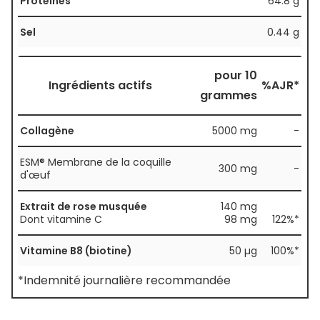
Protéines
64.8 g
Sel
0.44 g
pour 10
Ingrédients actifs
%AJR*
grammes
Collagène
5000 mg
-
ESM® Membrane de la coquille
300 mg
-
d'œuf
Extrait de rose musquée
140 mg
Dont vitamine C
98 mg
122%*
Vitamine B8 (biotine)
50 µg
100%*
*Indemnité journalière recommandée