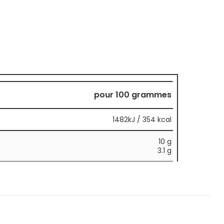
pour 100 grammes
1482kJ / 354 kcal
10 g
3.1 g
65 g
3.2 g
21 g