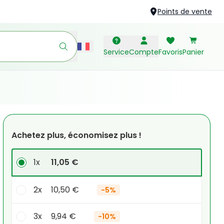
Points de vente
Service
Compte
Favoris
Panier
Achetez plus, économisez plus !
1x
11,05 €
2x
10,50 €
-
5%
3x
9,94 €
-
10%