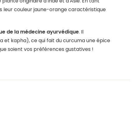
ante originaire d'Inde et d'Asie. En tant
s leur couleur jaune-orange caractéristique
que de la médecine ayurvédique
. Il
itta et kapha), ce qui fait du curcuma une épice
que soient vos préférences gustatives !