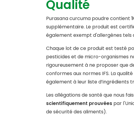
Qualité
Protéines
Sel
Purasana curcuma poudre contient
1
supplémentaire. Le produit est certif
Minéraux
également exempt d'allergènes tels que
Kalium
Chaque lot de ce produit est testé po
pesticides et de micro-organismes noc
Fer
rigoureusement à ne proposer que des 
conformes aux normes IFS. La qualité
Calcium
également à leur liste d’ingrédients 
*Apport journalier recommandé
Les allégations de santé que nous fa
scientifiquement prouvées
par l'Un
de sécurité des aliments).