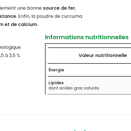
alement une bonne
source de fer
,
istance
. Enfin, la poudre de curcuma
m et de calcium
.
Informations nutritionnelles
iologique
,5 à 3,5 %
Valeur nutritionnelle
Énergie
Lipides
dont acides gras saturés
Glucides
dont sucres
Fibres