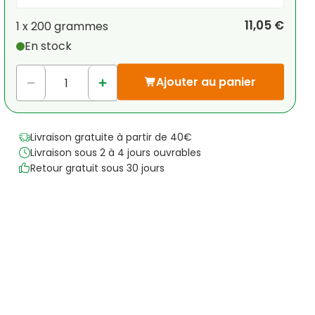
Votre remise personnelle
11,05 €
1 x
200 grammes
En stock
1
x
0,00 €
-
%
Ajouter au panier
Livraison gratuite à partir de 40€
Livraison sous 2 à 4 jours ouvrables
Retour gratuit sous 30 jours