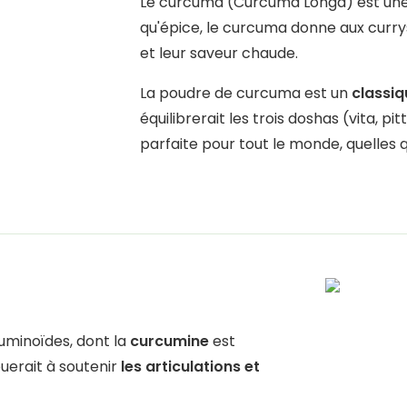
Le curcuma (Curcuma Longa) est une pl
qu'épice, le curcuma donne aux curry
et leur saveur chaude.
La poudre de curcuma est un
classi
équilibrerait les trois doshas (vita, p
parfaite pour tout le monde, quelles 
cuminoïdes, dont la
curcumine
est
uerait à soutenir
les articulations et