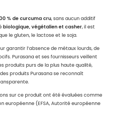
8 g
0.06 g
00 % de curcuma cru
, sans aucun additif
ié
biologique, végétalien et casher
, il est
pour 100 grammes
% AJR*
 le gluten, le lactose et le soja.
2525 mg
127%
ur garantir l’absence de métaux lourds, de
ifs. Purasana et ses fournisseurs veillent
41 mg
293%
produits purs de la plus haute qualité,
 des produits Purasana se reconnaît
168 mg
21%
transparente.
isons sur ce produit ont été évaluées comme
ion européenne (EFSA, Autorité européenne