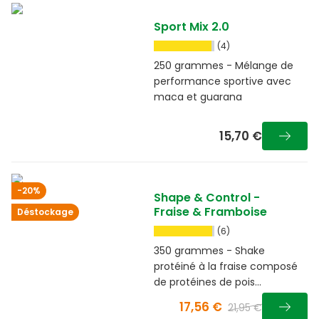
Sport Mix 2.0
(4)
250 grammes - Mélange de
performance sportive avec
maca et guarana
15,70 €
-20%
Shape & Control -
Fraise & Framboise
Déstockage
(6)
350 grammes - Shake
protéiné à la fraise composé
de protéines de pois
facilement digestibles, de
17,56 €
21,95 €
fibres et de guarana