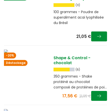
(11)
100 grammes - Poudre de
superaliment acai lyophilisée
du Brésil
21,05 €
-20%
Shape & Control -
chocolat
Déstockage
(6)
350 grammes - Shake
protéiné au chocolat
composé de protéines de pois
facilement digestibles, de
17,56 €
21,95 €
fibres et de guarana