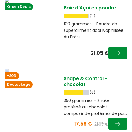
Green Deals
Baie d'Açai en poudre
(11)
100 grammes - Poudre de
superaliment acai lyophilisée
du Brésil
21,05 €
-20%
Shape & Control -
chocolat
Déstockage
(6)
350 grammes - Shake
protéiné au chocolat
composé de protéines de pois
facilement digestibles, de
17,56 €
21,95 €
fibres et de guarana