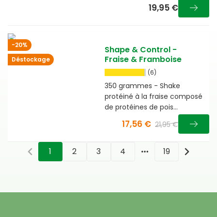
goût doux de vanille
19,95 €
-20%
Shape & Control -
Fraise & Framboise
Déstockage
(6)
350 grammes - Shake
protéiné à la fraise composé
de protéines de pois
facilement digestibles, de
17,56 €
21,95 €
fibres et de guarana
1
2
3
4
19
More pages