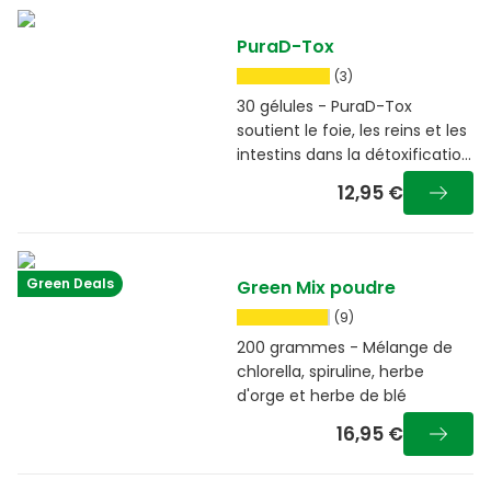
PuraD-Tox
(3)
30 gélules - PuraD-Tox
soutient le foie, les reins et les
intestins dans la détoxification
naturelle
12,95 €
Green Deals
Green Mix poudre
(9)
200 grammes - Mélange de
chlorella, spiruline, herbe
d'orge et herbe de blé
16,95 €