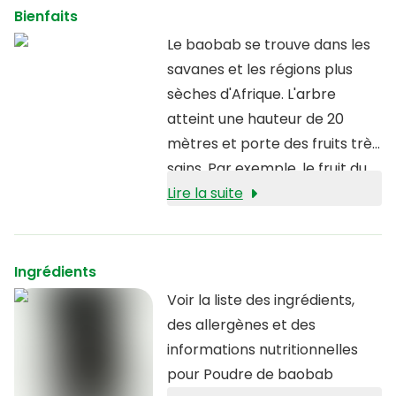
Bienfaits
Le baobab se trouve dans les
savanes et les régions plus
sèches d'Afrique. L'arbre
atteint une hauteur de 20
mètres et porte des fruits très
sains. Par exemple, le fruit du
baobab est une source
Lire la suite
naturelle de
fibres, de
vitamine C, de magnésium et
de calcium
.
Ingrédients
Voir la liste des ingrédients,
des allergènes et des
informations nutritionnelles
pour Poudre de baobab