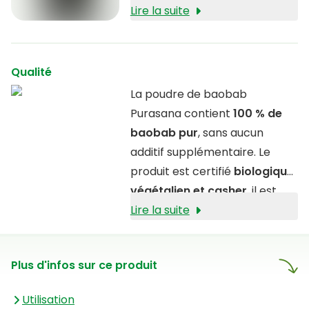
Lire la suite
Qualité
La poudre de baobab
Purasana contient
100 % de
baobab pur
, sans aucun
additif supplémentaire. Le
produit est certifié
biologique,
végétalien et casher
, il est
également exempt des
Lire la suite
allergènes gluten, lactose et
soja.
Plus d'infos sur ce produit
Utilisation