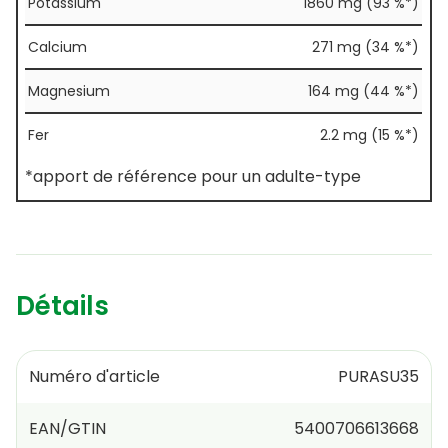
Potassium
1860 mg (93 %*)
Calcium
271 mg (34 %*)
Magnesium
164 mg (44 %*)
Fer
2.2 mg (15 %*)
*apport de référence pour un adulte-type
Détails
Numéro d'article
PURASU35
EAN/GTIN
5400706613668