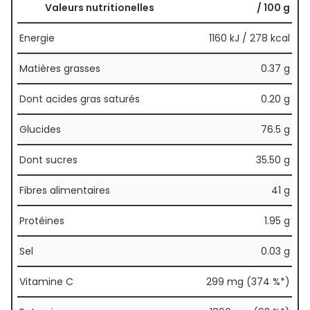
Valeurs nutritionelles
/ 100 g
Energie
1160 kJ / 278 kcal
Matières grasses
0.37 g
Dont acides gras saturés
0.20 g
Glucides
76.5 g
Dont sucres
35.50 g
Fibres alimentaires
41 g
Protéines
1.95 g
Sel
0.03 g
Vitamine C
299 mg (374 %*)