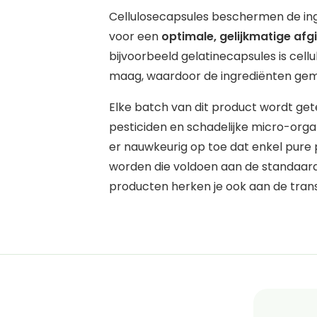
Cellulosecapsules beschermen de ing
voor een
optimale, gelijkmatige afg
bijvoorbeeld gelatinecapsules is cellul
maag, waardoor de ingrediënten ge
Elke batch van dit product wordt ge
pesticiden en schadelijke micro-orga
er nauwkeurig op toe dat enkel pure
worden die voldoen aan de standaarde
producten herken je ook aan de trans
Tot slot zijn de gezondheidsclaims di
wetenschappelijk bewezen
beoordee
Food Safety Authority).