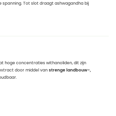
le spanning. Tot slot draagt ashwagandha bij
at hoge concentraties withanoliden, dit zijn
 extract door middel van
strenge landbouw-,
houdbaar.