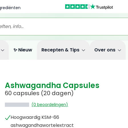
ngrediënten
✨ Nieuw
Recepten & Tips
Over ons
Ashwagandha Capsules
60 capsules
(20 dagen)
(0 beoordelingen)
Hoogwaardig KSM-66
ashwagandhawortelextract