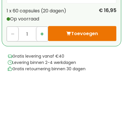
Je persoonlijke korting
€ 16,95
1 x
60 capsules
(
20
dagen
)
Op voorraad
1
x
€ 0,00
-
%
Toevoegen
Gratis levering vanaf €40
Levering binnen 2-4 werkdagen
Gratis retournering binnen 30 dagen