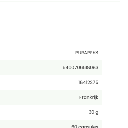
PURAPE58
5400706618083
18412275
Frankrijk
30 g
60
capsules