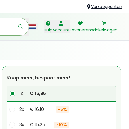
Verkooppunten
Hulp
Account
Favorieten
Winkelwagen
Koop meer, bespaar meer!
1x
€ 16,95
2x
€ 16,10
-
5%
3x
€ 15,25
-
10%