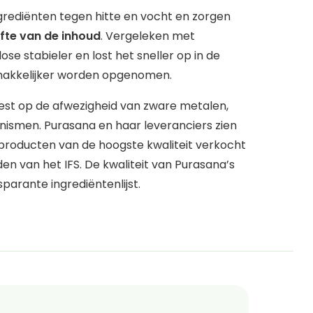
rediënten tegen hitte en vocht en zorgen
ifte van de inhoud
. Vergeleken met
ose stabieler en lost het sneller op in de
makkelijker worden opgenomen.
test op de afwezigheid van zware metalen,
nismen. Purasana en haar leveranciers zien
 producten van de hoogste kwaliteit verkocht
n van het IFS. De kwaliteit van Purasana’s
parante ingrediëntenlijst.
e we maken op dit product als
ld door de Europese Unie (EFSA, European