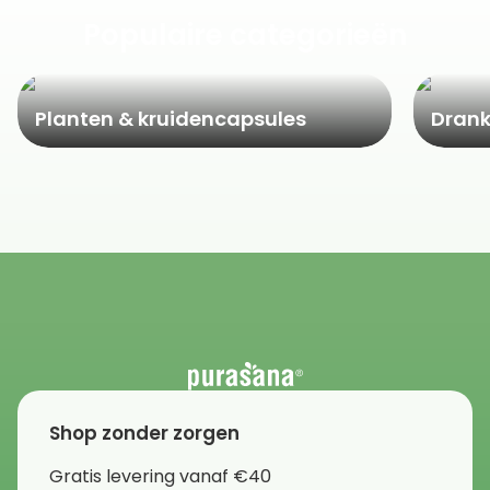
Populaire categorieën
Planten & kruidencapsules
Dran
Shop zonder zorgen
Gratis levering vanaf €40