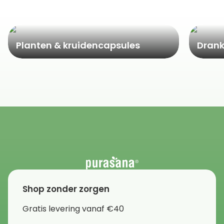
Populaire categorieën
Planten & kruidencapsules
Dran
Shop zonder zorgen
Gratis levering vanaf €40