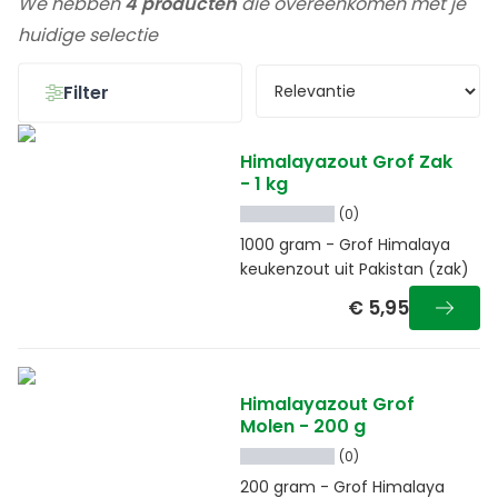
We hebben
4 producten
die overeenkomen met je
huidige selectie
Filter
Himalayazout Grof Zak
- 1 kg
(0)
1000 gram - Grof Himalaya
keukenzout uit Pakistan (zak)
€ 5,95
Himalayazout Grof
Molen - 200 g
(0)
200 gram - Grof Himalaya