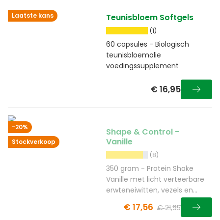
Laatste kans
Teunisbloem Softgels
(1)
60 capsules - Biologisch
teunisbloemolie
voedingssupplement
€ 16,95
-20%
Shape & Control -
Vanille
Stockverkoop
(8)
350 gram - Protein Shake
Vanille met licht verteerbare
erwteneiwitten, vezels en
guarana
€ 17,56
€ 21,95