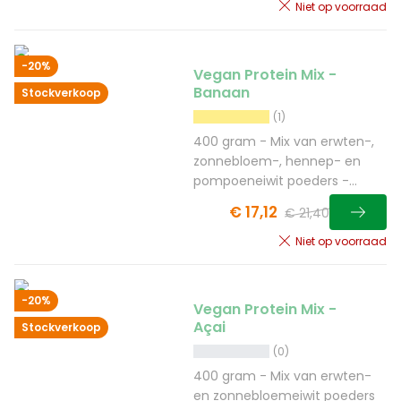
Niet op voorraad
-20%
Vegan Protein Mix -
Banaan
Stockverkoop
(1)
400 gram - Mix van erwten-,
zonnebloem-, hennep- en
pompoeneiwit poeders -
banaansmaak
€ 17,12
€ 21,40
Niet op voorraad
-20%
Vegan Protein Mix -
Açai
Stockverkoop
(0)
400 gram - Mix van erwten-
en zonnebloemeiwit poeders