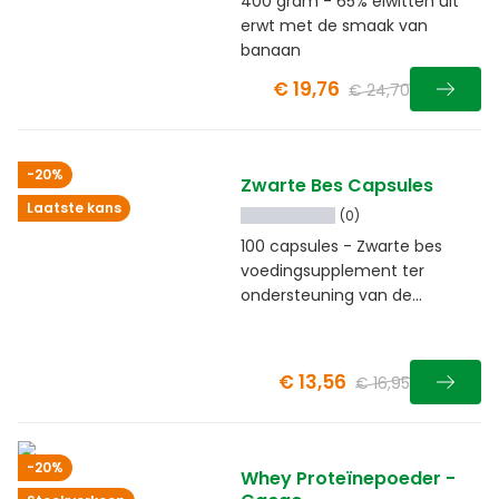
400 gram - 65% eiwitten uit
erwt met de smaak van
banaan
€ 19,76
€ 24,70
-20%
Zwarte Bes Capsules
Laatste kans
(0)
100 capsules - Zwarte bes
voedingsupplement ter
ondersteuning van de
bloedsomloop
€ 13,56
€ 16,95
-20%
Whey Proteïnepoeder -