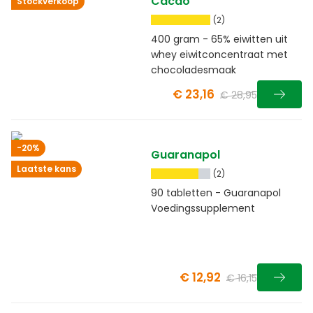
Cacao
Stockverkoop
(2)
400 gram - 65% eiwitten uit
whey eiwitconcentraat met
chocoladesmaak
€ 23,16
€ 28,95
-20%
Guaranapol
Laatste kans
(2)
90 tabletten - Guaranapol
Voedingssupplement
€ 12,92
€ 16,15