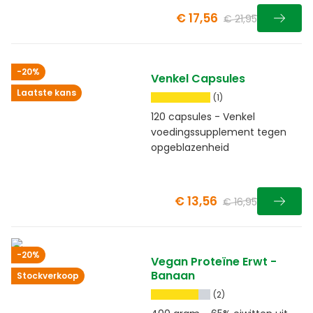
guarana
€ 17,56
€ 21,95
-20%
Venkel Capsules
Laatste kans
(1)
120 capsules - Venkel
voedingssupplement tegen
opgeblazenheid
€ 13,56
€ 16,95
-20%
Vegan Proteïne Erwt -
Banaan
Stockverkoop
(2)