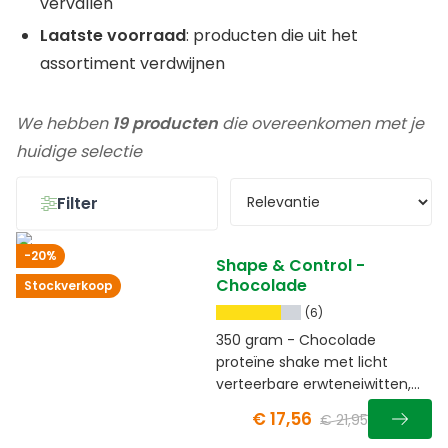
vervallen
Laatste voorraad
: producten die uit het
assortiment verdwijnen
We hebben
19 producten
die overeenkomen met je
huidige selectie
Filter
-20%
Shape & Control -
Chocolade
Stockverkoop
(6)
350 gram - Chocolade
proteïne shake met licht
verteerbare erwteneiwitten,
vezels en guarana
€ 17,56
€ 21,95