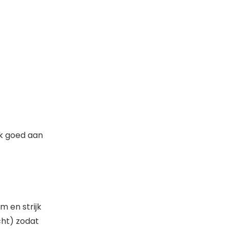
uk goed aan
 en strijk
cht) zodat