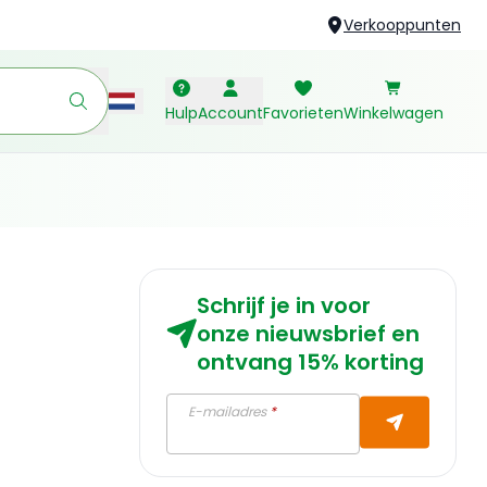
Verkooppunten
Hulp
Account
Favorieten
Winkelwagen
Schrijf je in voor
onze nieuwsbrief en
ontvang 15% korting
E-mailadres
*