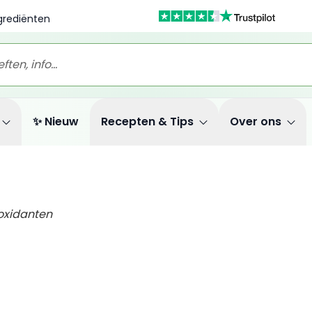
ngrediënten
✨ Nieuw
Recepten & Tips
Over ons
ioxidanten