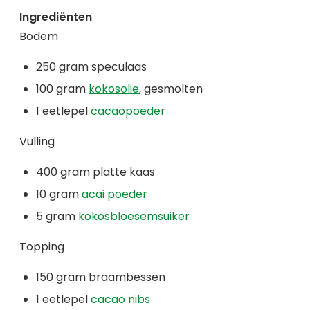
Ingrediënten
Bodem
250 gram speculaas
100 gram
kokosolie
, gesmolten
1 eetlepel
cacaopoeder
Vulling
400 gram platte kaas
10 gram
acai poeder
5 gram
kokosbloesemsuiker
Topping
150 gram braambessen
1 eetlepel
cacao nibs