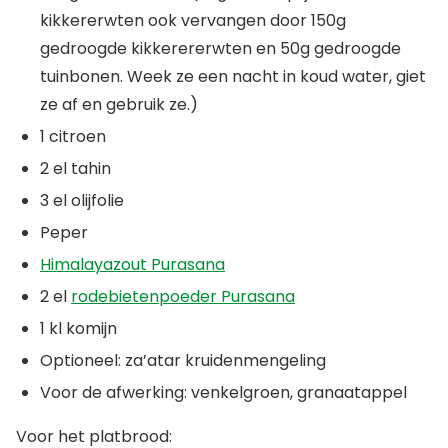
kikkererwten ook vervangen door 150g
gedroogde kikkerererwten en 50g gedroogde
tuinbonen. Week ze een nacht in koud water, giet
ze af en gebruik ze.)
1 citroen
2 el tahin
3 el olijfolie
Peper
Himalayazout Purasana
2 el
rodebietenpoeder Purasana
1 kl komijn
Optioneel: za’atar kruidenmengeling
Voor de afwerking: venkelgroen, granaatappel
Voor het platbrood: