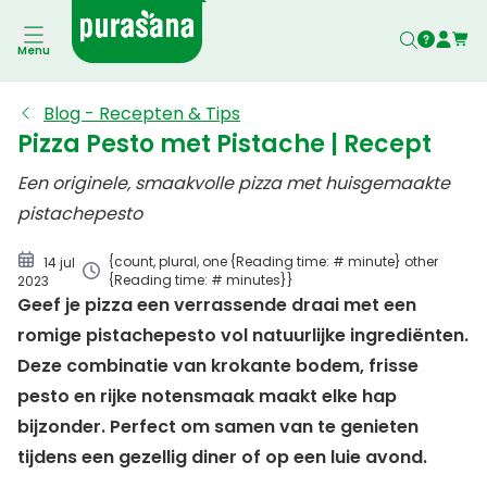
Pizza pesto met pistache
Menu
Blog - Recepten & Tips
Pizza Pesto met Pistache | Recept
Een originele, smaakvolle pizza met huisgemaakte
pistachepesto
{count, plural, one {Reading time: # minute} other
14 jul
{Reading time: # minutes}}
2023
Geef je pizza een verrassende draai met een
romige pistachepesto vol natuurlijke ingrediënten.
Deze combinatie van krokante bodem, frisse
pesto en rijke notensmaak maakt elke hap
bijzonder. Perfect om samen van te genieten
tijdens een gezellig diner of op een luie avond.