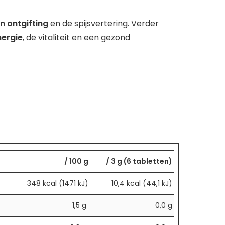
n ontgifting
en de spijsvertering. Verder
ergie
, de vitaliteit en een gezond
/ 100 g
/ 3 g (6 tabletten)
348 kcal (1471 kJ)
10,4 kcal (44,1 kJ)
1,5 g
0,0 g