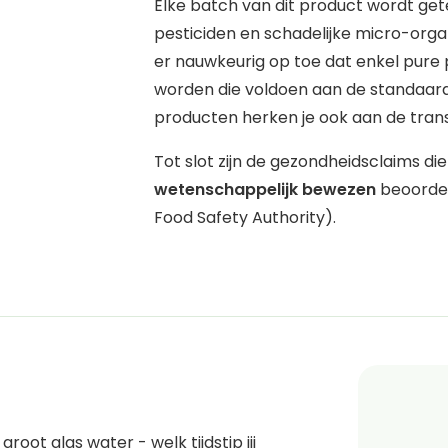
Elke batch van dit product wordt ge
pesticiden en schadelijke micro-orga
er nauwkeurig op toe dat enkel pure
worden die voldoen aan de standaarde
producten herken je ook aan de trans
Tot slot zijn de gezondheidsclaims di
wetenschappelijk bewezen
beoordee
Food Safety Authority).
oot glas water - welk tijdstip jij