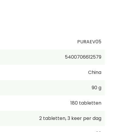
PURAEV05
5400706612579
China
90 g
180
tabletten
2
tabletten
,
3 keer per dag