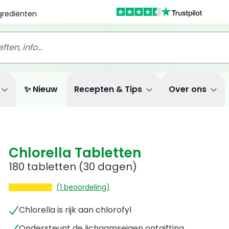
ngrediënten
✨ Nieuw
Recepten & Tips
Over ons
Chlorella Tabletten
180 tabletten
(30 dagen)
(1 beoordeling)
Chlorella is rijk aan chlorofyl
Ondersteunt de lichaamseigen ontgifting