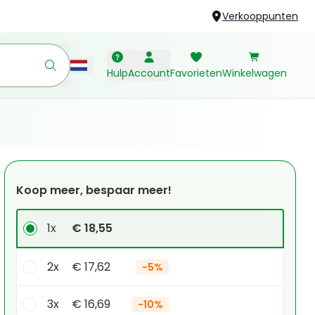
Verkooppunten
Hulp
Account
Favorieten
Winkelwagen
Koop meer, bespaar meer!
1x
€ 18,55
2x
€ 17,62
-
5%
3x
€ 16,69
-
10%