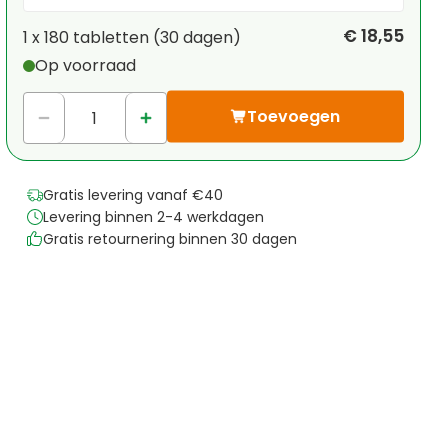
Je persoonlijke korting
€ 18,55
1 x
180 tabletten
(
30
dagen
)
Op voorraad
1
x
€ 0,00
-
%
Toevoegen
Gratis levering vanaf €40
Levering binnen 2-4 werkdagen
Gratis retournering binnen 30 dagen