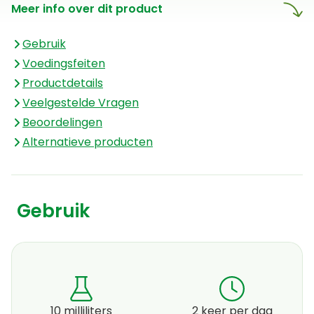
Meer info over dit product
samenstellingen. Deze
samenstellingen bieden tal
Gebruik
van voordelen o.a. een zeer
Voedingsfeiten
sterke concentratie, een
Productdetails
optimale opname door het
Veelgestelde Vragen
lichaam en een snelle en
Beoordelingen
doeltreffende werking.
Alternatieve producten
Gebruik
10 milliliters
2 keer per dag