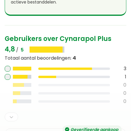
actieve bestanddelen.
Gebruikers over Cynarapol Plus
4,8
/
5
4
Totaal aantal beoordelingen
:
3
1
0
0
0
Geverifieerde aankoop