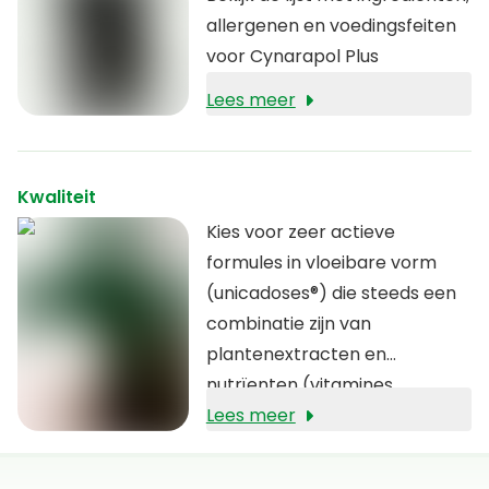
allergenen en voedingsfeiten
voor Cynarapol Plus
Lees meer
Kwaliteit
Kies voor zeer actieve
formules in vloeibare vorm
(unicadoses®) die steeds een
combinatie zijn van
plantenextracten en
nutrïenten (vitamines,
mineralen en aminozuren)
Lees meer
waardoor zij zich
onderscheiden van andere