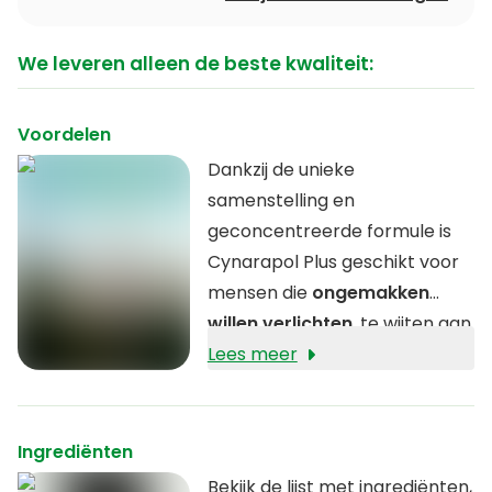
We leveren alleen de beste kwaliteit:
Voordelen
Dankzij de unieke
samenstelling en
geconcentreerde formule is
Cynarapol Plus geschikt voor
mensen die
ongemakken
willen verlichten
, te wijten aan
een slechte spijsvertering.
Lees meer
Ingrediënten
Bekijk de lijst met ingrediënten,