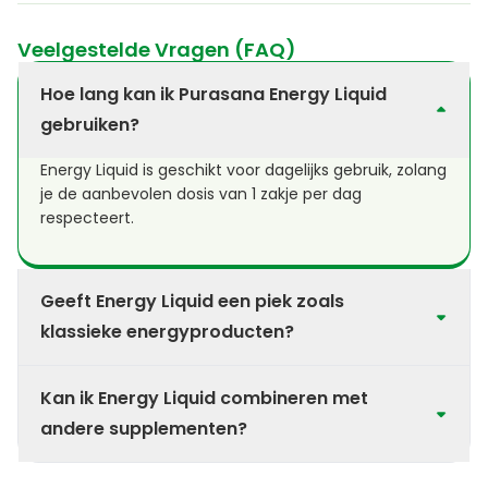
Veelgestelde Vragen (FAQ)
Hoe lang kan ik Purasana Energy Liquid
gebruiken?
Energy Liquid is geschikt voor dagelijks gebruik, zolang
je de aanbevolen dosis van 1 zakje per dag
respecteert.
Geeft Energy Liquid een piek zoals
klassieke energyproducten?
Energy Liquid bevat natuurlijke cafeïne uit guarana
Kan ik Energy Liquid combineren met
en is samengesteld om energie geleidelijk te
ondersteunen, zonder het typische piek-en-
andere supplementen?
dipgevoel.
Energy Liquid kan meestal gecombineerd worden