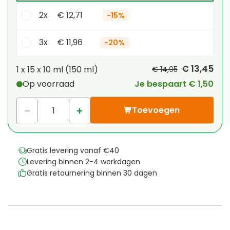
2x
€ 12,71
-
15%
3x
€ 11,96
-
20%
Je persoonlijke korting
€ 13,45
1 x
15 x 10 ml (150 ml)
€ 14,95
Op voorraad
Je bespaart € 1,50
1
x
€ 0,00
-
%
Toevoegen
Gratis levering vanaf €40
Levering binnen 2-4 werkdagen
Gratis retournering binnen 30 dagen