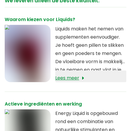
We leveren alleen de beste kwaliteit:
Waarom kiezen voor Liquids?
Liquids maken het nemen van
supplementen eenvoudiger.
Je hoeft geen pillen te slikken
en geen poeders te mengen.
De vloeibare vorm is makkelijk
in te nemen en past vlot in je
dagelijkse routine, thuis of
Lees meer
onderweg.
Actieve ingrediënten en werking
Energy Liquid is opgebouwd
rond een combinatie van
natuurlijke stimulanten en