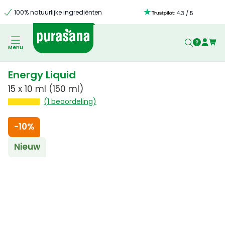
100% natuurlijke ingrediënten
:
4.3
/
5
Menu
Energy Liquid
15 x 10 ml (150 ml)
(1 beoordeling)
-
10%
Nieuw