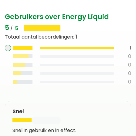
met andere supplementen. Gebruik je medicatie of
meerdere supplementen tegelijk, overleg dan met je
Gebruikers over Energy Liquid
arts of apotheker.
5
/
5
1
Totaal aantal beoordelingen
:
1
0
0
0
0
Snel
Snel in gebruik en in effect.