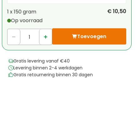
Je persoonlijke korting
€ 10,50
1 x
150 gram
Op voorraad
1
x
€ 0,00
-
%
Toevoegen
Gratis levering vanaf €40
Levering binnen 2-4 werkdagen
Gratis retournering binnen 30 dagen