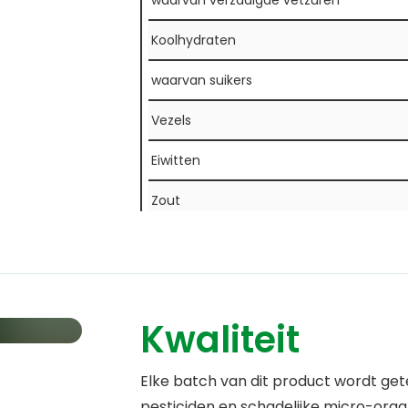
waarvan verzadigde vetzuren
Koolhydraten
waarvan suikers
Vezels
Eiwitten
Zout
Cafeïne
Kwaliteit
Elke batch van dit product wordt ge
pesticiden en schadelijke micro-orga