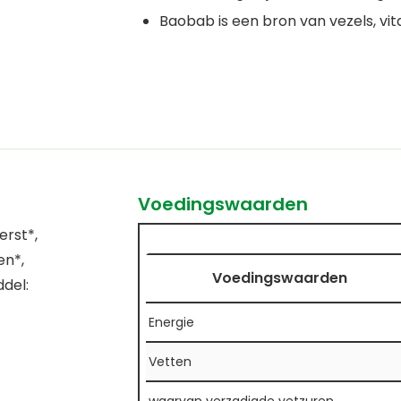
Baobab is een bron van vezels, v
Voedingswaarden
erst*,
en*,
Voedingswaarden
ddel:
Energie
Vetten