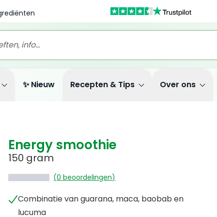
ngrediënten
✨ Nieuw
Recepten & Tips
Over ons
Energy smoothie
150 gram
(0 beoordelingen)
Combinatie van guarana, maca, baobab en
lucuma