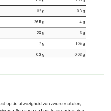
0.3 g
0.05 g
62 g
9.3 g
26.5 g
4 g
20 g
3 g
7 g
1.05 g
0.2 g
0.03 g
0.2 g
0.03 g
test op de afwezigheid van zware metalen,
nismen. Purasana en haar leveranciers zien