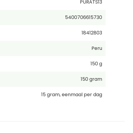
PURATS13
5400706615730
18412803
Peru
150 g
150
gram
15
gram
,
eenmaal per dag
10
€ 70,00
/
1kg
incl. btw