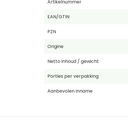
Artikelnummer
EAN/GTIN
PZN
Origine
Netto inhoud / gewicht
Porties per verpakking
Aanbevolen inname
Aantal porties
Prijs per KG/L