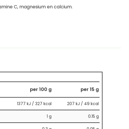
itamine C, magnesium en calcium.
per 100 g
per 15 g
1377 kJ / 327 kcal
207 kJ / 49 kcal
1 g
0.15 g