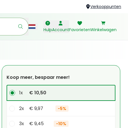
Verkooppunten
Hulp
Account
Favorieten
Winkelwagen
Koop meer, bespaar meer!
1x
€ 10,50
2x
€ 9,97
-
5%
3x
€ 9,45
-
10%