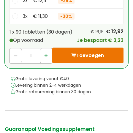
2x
€ 12,11
-
25%
3x
€ 11,30
-
30%
Je persoonlijke korting
€ 12,92
1 x
90 tabletten
(
30
dagen
)
€ 16,15
Op voorraad
Je bespaart € 3,23
1
x
€ 0,00
-
%
Toevoegen
Gratis levering vanaf €40
Levering binnen 2-4 werkdagen
Gratis retournering binnen 30 dagen
Guaranapol Voedingssupplement