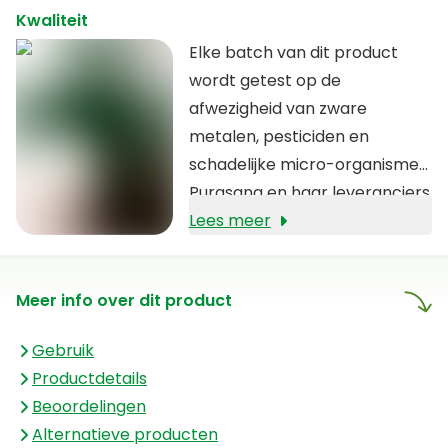
Kwaliteit
goed humeur
.
Elke batch van dit product
wordt getest op de
afwezigheid van zware
metalen, pesticiden en
schadelijke micro-organismen.
Purasana en haar leveranciers
zien er nauwkeurig op toe dat
Lees meer
enkel pure producten van de
hoogste kwaliteit verkocht
Meer info over dit product
worden die voldoen aan de
standaarden van het IFS. De
Gebruik
kwaliteit van Purasana’s
Productdetails
producten herken je ook aan
Beoordelingen
de transparante
Alternatieve producten
ingrediëntenlijst.