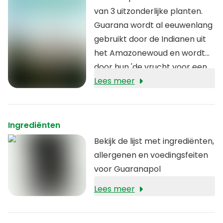
van 3 uitzonderlijke planten.
Guarana wordt al eeuwenlang
gebruikt door de Indianen uit
het Amazonewoud en wordt
door hun 'de vrucht voor een
lang leven' genoemd. Guarana
Lees meer
stimuleert snel
kracht,
energie en
uithoudingsvermogen
, en
Ingrediënten
maakt ons geestelijk en fysiek
Bekijk de lijst met ingrediënten,
actiever. Panax Ginseng gaat
allergenen en voedingsfeiten
vermoeidheid tegen en zorgt
voor Guaranapol
voor alertheid en vitaliteit.
Lees meer
Eleutherococcus ondersteunt
de
cognitieve en mentale
prestaties
, en zorgt voor een