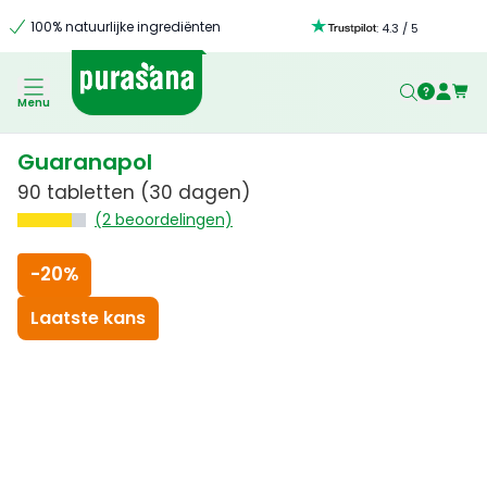
100% natuurlijke ingrediënten
:
4.3
/
5
Menu
Guaranapol
90 tabletten
(30 dagen)
(2 beoordelingen)
-
20%
Laatste kans