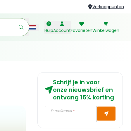
Verkooppunten
Hulp
Account
Favorieten
Winkelwagen
Schrijf je in voor
onze nieuwsbrief en
ontvang 15% korting
E-mailadres
*