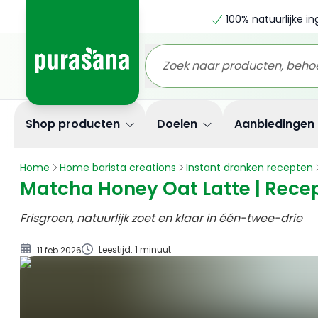
100% natuurlijke i
Ingrediënten
Bereiding
Shop producten
Doelen
Aanbiedingen
Home
Home barista creations
Instant dranken recepten
Matcha Honey Oat Latte | Rece
Frisgroen, natuurlijk zoet en klaar in één-twee-drie
Leestijd: 1 minuut
11 feb 2026