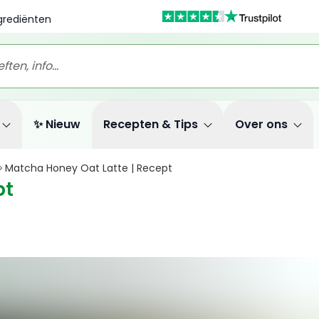
ngrediënten
✨ Nieuw
Recepten & Tips
Over ons
Matcha Honey Oat Latte | Recept
pt