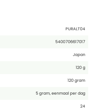
PURALT04
5400706617017
Japan
120 g
120
gram
5
gram
,
eenmaal per dag
24