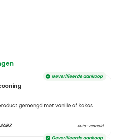
€ 104,17
/
1kg
incl. btw
ij
Vegetarisch
Biologisch
ingen
Geverifieerde aankoop
cooning
t product gemengd met vanille of kokos
MARZ
Auto-vertaald
Geverifieerde aankoop