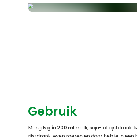
Gebruik
Meng
5 g in 200 ml
melk, soja- of rijstdrank.
rijstdrank, even roeren en daar heb je in een