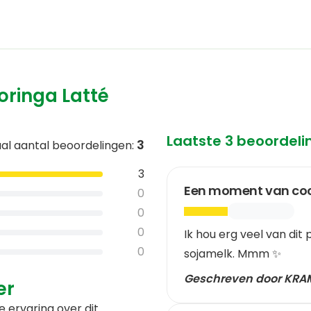
Prijs per KG/L
Producteigenschappen
oringa Latté
Lactosevrij
Sojavrij
Glutenvr
Vegan
Laatste 3 beoordel
3
al aantal beoordelingen
:
3
Een moment van co
0
0
0
Ik hou erg veel van di
0
sojamelk. Mmm ✨️
Geschreven door KRA
er
e ervaring over dit