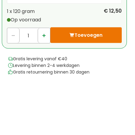
Je persoonlijke korting
€ 12,50
1 x
120 gram
Op voorraad
1
x
€ 0,00
-
%
Toevoegen
Gratis levering vanaf €40
Levering binnen 2-4 werkdagen
Gratis retournering binnen 30 dagen