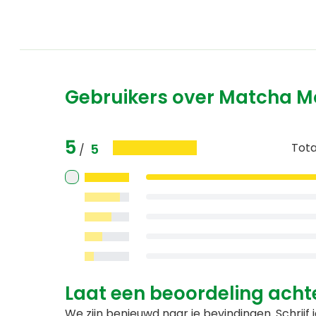
Gebruikers over Matcha M
5
Tota
5
/
Laat een beoordeling acht
We zijn benieuwd naar je bevindingen. Schrijf j