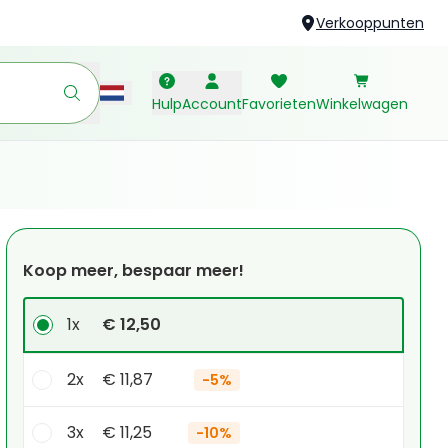
Verkooppunten
Hulp
Account
Favorieten
Winkelwagen
Koop meer, bespaar meer!
1x
€ 12,50
2x
€ 11,87
-
5%
3x
€ 11,25
-
10%