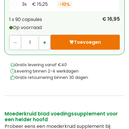
3x
€ 15,25
-
10%
Je persoonlijke korting
€ 16,95
1 x
90 capsules
Op voorraad
1
x
€ 0,00
-
%
Toevoegen
Gratis levering vanaf €40
Levering binnen 2-4 werkdagen
Gratis retournering binnen 30 dagen
Moederkruid blad voedingssupplement voor
een helder hoofd
Probeer eens een moederkruid supplement bij