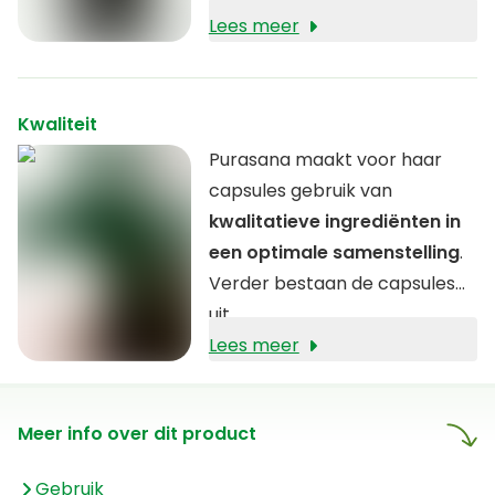
Lees meer
Kwaliteit
Purasana maakt voor haar
capsules gebruik van
kwalitatieve ingrediënten in
een optimale samenstelling
.
Verder bestaan de capsules
uit
hydroxypropylmethylcellulose
Lees meer
(HPMC), een materiaal
afkomstig uit de celwanden
Meer info over dit product
van planten.
Gebruik