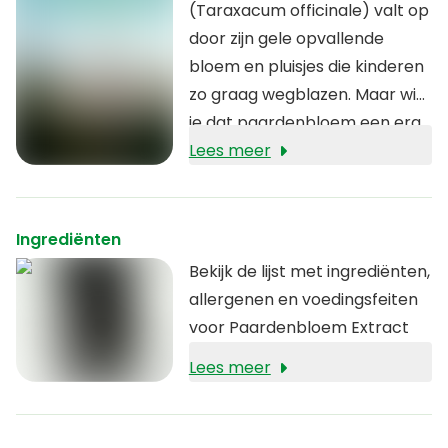
(Taraxacum officinale) valt op
door zijn gele opvallende
bloem en pluisjes die kinderen
zo graag wegblazen. Maar wist
je dat paardenbloem een erg
potent kruidengeneesmiddel
Lees meer
is?
Ingrediënten
Bekijk de lijst met ingrediënten,
allergenen en voedingsfeiten
voor Paardenbloem Extract
Lees meer