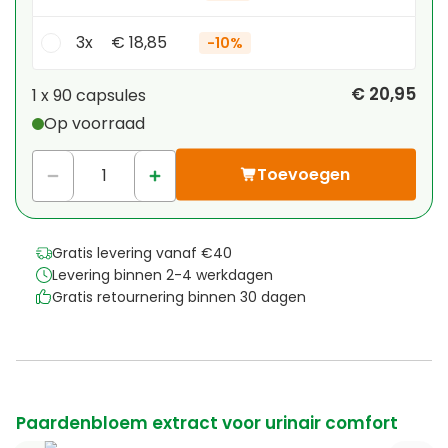
3x
€ 18,85
-
10%
Je persoonlijke korting
€ 20,95
1 x
90 capsules
Op voorraad
1
x
€ 0,00
-
%
Toevoegen
Gratis levering vanaf €40
Levering binnen 2-4 werkdagen
Gratis retournering binnen 30 dagen
Paardenbloem extract voor urinair comfort