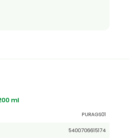
200 ml
PURAGS01
5400706615174