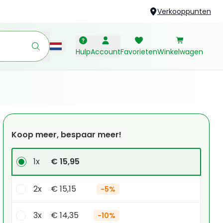
Verkooppunten
Hulp
Account
Favorieten
Winkelwagen
Koop meer, bespaar meer!
1x
€ 15,95
2x
€ 15,15
-
5%
3x
€ 14,35
-
10%