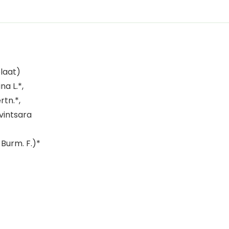
De toevoeging van geconcentreerd c
biedt een verfrissende smaak en extra
van het immuunsysteem en het verhogen
alleen effectief, maar ook volledig a
een duurzame keuze is voor je gezond
olaat)
a L.*,
rtn.*,
vintsara
Burm. F.)*