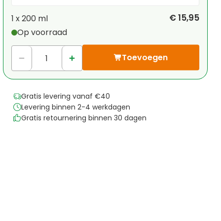
Je persoonlijke korting
€ 15,95
1 x
200 ml
Op voorraad
1
x
€ 0,00
-
%
Toevoegen
Gratis levering vanaf €40
Levering binnen 2-4 werkdagen
Gratis retournering binnen 30 dagen