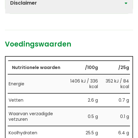
Disclaimer
Voedingswaarden
Nutritionele waarden
/100g
/25g
1406 kJ / 336
352 kJ / 84
Energie
kcal
kcal
Vetten
2.6 g
0.7 g
Waarvan verzadigde
0.5 g
0.1 g
vetzuren
Koolhydraten
25.5 g
6.4 g