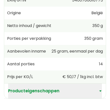
EAN/GTIN
5400706616775
Origine
België
Netto inhoud / gewicht
350 g
Porties per verpakking
350
gram
Aanbevolen inname
25
gram
,
eenmaal per dag
Aantal porties
14
Prijs per KG/L
€ 50,17
/
1kg
incl. btw
Producteigenschappen