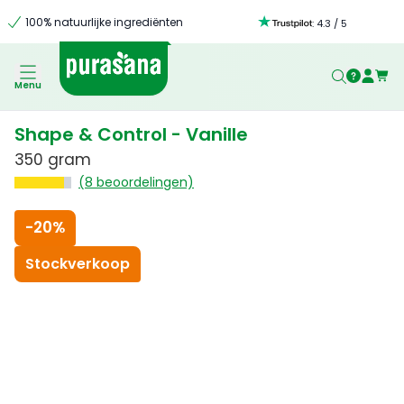
100% natuurlijke ingrediënten
:
4.3
/
5
Menu
Shape & Control - Vanille
350 gram
(8 beoordelingen)
-
20%
Stockverkoop