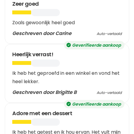
Bij het ouder worden zijn plantaardige
Zeer goed
eiwitbronnen interessant voor het behoud van de
spiermassa en de mobiliteit.
Zoals gewoonlijk heel goed
Mensen die hun tussendoortje of snack willen
vervangen door een proteïneshake.
Geschreven door Carine
Auto-vertaald
Ook opgroeiende kinderen, studenten, druk
bezette zakenmensen en personen met fysiek
Geverifieerde aankoop
zware beroepen halen voordelen uit deze diverse
Heerlijk verrast!
proteïnebronnen.
Iedereen die zijn eiwitinname wil verhogen.
Ik heb het geproefd in een winkel en vond het
Mensen die bewust kiezen voor de meest
milieuvriendelijke oplossing voor onze planeet.
heel lekker.
Geschreven door Brigitte B
Auto-vertaald
Geverifieerde aankoop
Adore met een dessert
Ik heb het getest en ik hou ervan. Het vult mijn