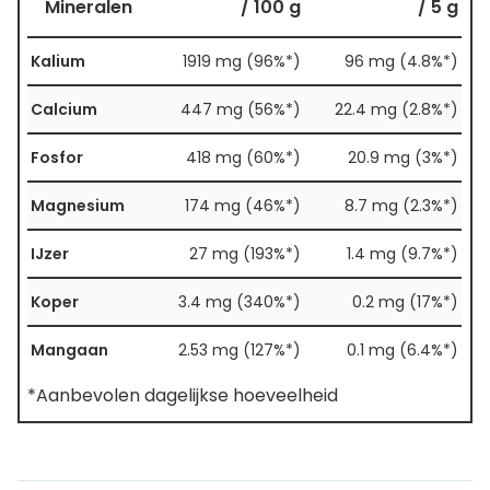
Mineralen
/ 100 g
/ 5 g
Kalium
1919 mg (96%*)
96 mg (4.8%*)
Calcium
447 mg (56%*)
22.4 mg (2.8%*)
Fosfor
418 mg (60%*)
20.9 mg (3%*)
Magnesium
174 mg (46%*)
8.7 mg (2.3%*)
IJzer
27 mg (193%*)
1.4 mg (9.7%*)
Koper
3.4 mg (340%*)
0.2 mg (17%*)
Mangaan
2.53 mg (127%*)
0.1 mg (6.4%*)
*Aanbevolen dagelijkse hoeveelheid