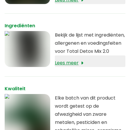
normale werking van
spijsverteringsenzymen. IJzer
en mangaan dragen bij tot en
Ingrediënten
normaal energieleverend
Bekijk de lijst met ingrediënten,
metabolisme.
allergenen en voedingsfeiten
voor Total Detox Mix 2.0
Lees meer
Kwaliteit
Elke batch van dit product
wordt getest op de
afwezigheid van zware
metalen, pesticiden en