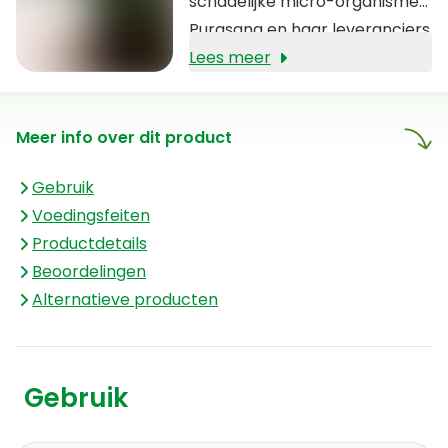
schadelijke micro-organismen.
Purasana en haar leveranciers
zien er nauwkeurig op toe dat
Lees meer
enkel pure producten van de
hoogste kwaliteit verkocht
Meer info over dit product
worden die voldoen aan de
standaarden van het IFS. De
Gebruik
kwaliteit van Purasana’s
Voedingsfeiten
producten herken je ook aan
Productdetails
de transparante
Beoordelingen
ingrediëntenlijst.
Alternatieve producten
Gebruik