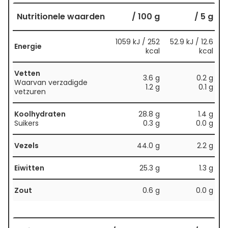
Nutritionele waarden
/ 100 g
/ 5 g
1059 kJ / 252
52.9 kJ / 12.6
Energie
kcal
kcal
Vetten
3.6 g
0.2 g
Waarvan verzadigde
1.2 g
0.1 g
vetzuren
Koolhydraten
28.8 g
1.4 g
Suikers
0.3 g
0.0 g
Vezels
44.0 g
2.2 g
Eiwitten
25.3 g
1.3 g
Zout
0.6 g
0.0 g