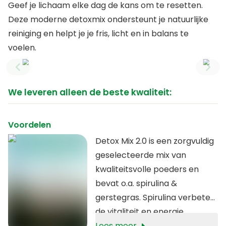
Geef je lichaam elke dag de kans om te resetten.
Deze moderne detoxmix ondersteunt je natuurlijke
reiniging en helpt je je fris, licht en in balans te
voelen.
Previous slide
Next
We leveren alleen de beste kwaliteit:
Voordelen
Detox Mix 2.0 is een zorgvuldig
geselecteerde mix van
kwaliteitsvolle poeders en
bevat o.a. spirulina &
gerstegras. Spirulina verbetert
de vitaliteit en energie.
Calcium draagt bij tot de
Lees meer