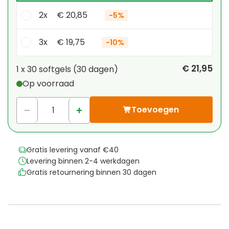
2x
€ 20,85
-
5%
3x
€ 19,75
-
10%
Je persoonlijke korting
€ 21,95
1 x
30 softgels
(
30
dagen
)
Op voorraad
1
x
€ 0,00
-
%
Toevoegen
Gratis levering vanaf €40
Levering binnen 2-4 werkdagen
Gratis retournering binnen 30 dagen