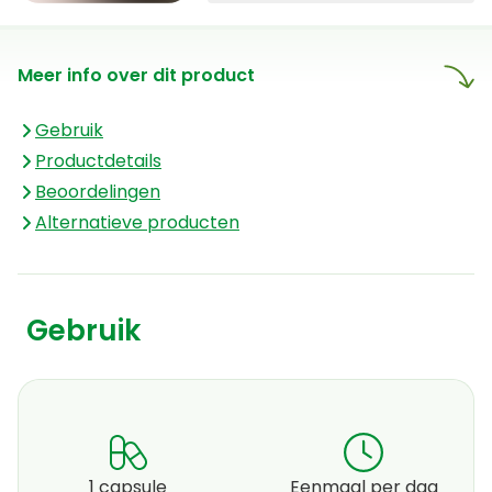
verontreinigende stoffen, en
bezit het een lage TOTOX
Meer info over dit product
oxidatiewaarde, wat wijst op
kwaliteit. De softgels zelf zijn
Gebruik
dankzij carrageen (rood
Productdetails
zeewier), erwtenzetmeel en
Beoordelingen
glycerol volledig plantaardig.
Alternatieve producten
Gebruik
1 capsule
Eenmaal per dag