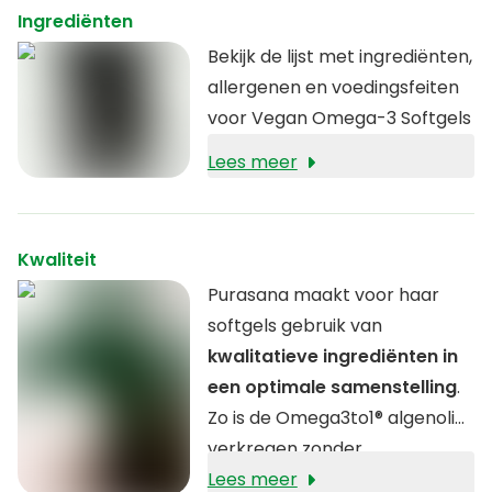
zijn een logische keuze voor
Ingrediënten
omega-3, net omdat vissen
Bekijk de lijst met ingrediënten,
deze ook verkrijgen door algen
allergenen en voedingsfeiten
te eten.
voor Vegan Omega-3 Softgels
Lees meer
Kwaliteit
Purasana maakt voor haar
softgels gebruik van
kwalitatieve ingrediënten in
een optimale samenstelling
.
Zo is de Omega3to1® algenolie
verkregen zonder
oplosmiddelen of
Lees meer