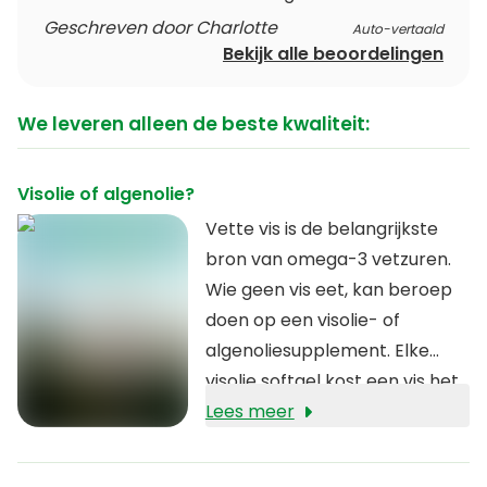
Geschreven door Charlotte
Auto-vertaald
Bekijk alle beoordelingen
We leveren alleen de beste kwaliteit:
Visolie of algenolie?
Vette vis is de belangrijkste
bron van omega-3 vetzuren.
Wie geen vis eet, kan beroep
doen op een visolie- of
algenoliesupplement. Elke
visolie softgel kost een vis het
leven; kies voor
Lees meer
algenolie
en
maak een
duurzame en
diervriendelijke keuze
. Algen