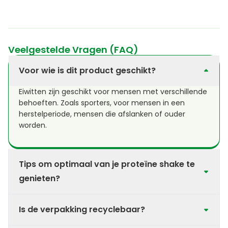
Veelgestelde Vragen (FAQ)
Voor wie is dit product geschikt?
Eiwitten zijn geschikt voor mensen met verschillende
behoeften. Zoals sporters, voor mensen in een
herstelperiode, mensen die afslanken of ouder
worden.
Tips om optimaal van je proteïne shake te
genieten?
Gebruik altijd (rijst of soja drank) melk of
Is de verpakking recyclebaar?
vruchtensap. Neem de correcte aanbevolen
hoeveelheid poeder en drank en geniet optimaal van