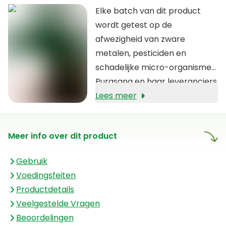
Elke batch van dit product
wordt getest op de
afwezigheid van zware
metalen, pesticiden en
schadelijke micro-organismen.
Purasana en haar leveranciers
zien er nauwkeurig op toe dat
Lees meer
enkel pure producten van de
hoogste kwaliteit verkocht
Meer info over dit product
worden die voldoen aan de
standaarden van het IFS. De
Gebruik
kwaliteit van Purasana’s
Voedingsfeiten
producten herken je ook aan
Productdetails
de transparante
Veelgestelde Vragen
ingrediëntenlijst.
Beoordelingen