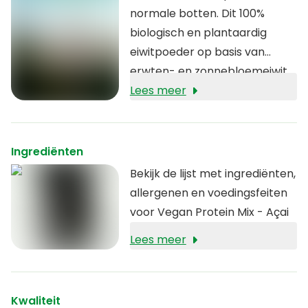
normale botten. Dit 100%
biologisch en plantaardig
eiwitpoeder op basis van
erwten- en zonnebloemeiwit
heeft een heerlijke smaak van
Lees meer
rode biet en açai. Deze mix
bevat enkel pure en
natuurlijke ingrediënten en
Ingrediënten
geen synthetische additieven.
Bekijk de lijst met ingrediënten,
allergenen en voedingsfeiten
voor Vegan Protein Mix - Açai
Lees meer
Kwaliteit