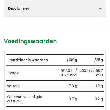
Disclaimer
Voedingswaarden
Nutritionele waarden
/100g
/25g
1612.3 kJ /
403.1 kJ / 95.7
Energie
382.9 kcal
kcal
Vetten
7.8 g
1.9 g
Waarvan verzadigde
0.7 g
0.2 g
vetzuren