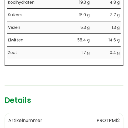
Koolhydraten
19.3 g
4.8 g
Suikers
15.0 g
3.7 g
Vezels
5.3 g
1.3 g
Eiwitten
58.4 g
14.6 g
Zout
1.7 g
0.4 g
Details
Artikelnummer
PROTPM12