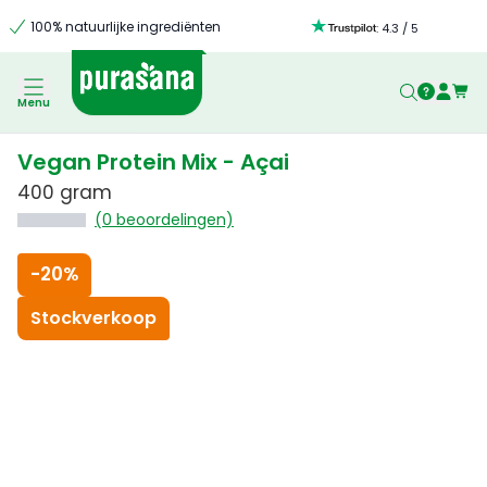
100% natuurlijke ingrediënten
:
4.3
/
5
Menu
Vegan Protein Mix - Açai
400 gram
(0 beoordelingen)
-
20%
Stockverkoop