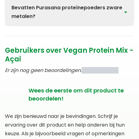
De volledige verpakking is recyclebaar. In België kan
onze Purasana proteïnepoeders.
Bevatten Purasana proteïnepoeders zware
zowel de koker als de deksel terecht in de
(blauwe/witte) PMD zakken. In Nederland heeft
metalen?
iedere gemeente locaties waar er speciale
afvalzakken verkrijgbaar zijn voor plastic en
Nee, Purasana proteïnepoeders voldoen aan de
drankkartons. Daarnaast hebben een aantal
strengste Europese normen. Elke batch wordt
gemeentes ook speciale containers voor deze
zorgvuldig getest om te garanderen dat ze vrij zijn
Gebruikers over Vegan Protein Mix -
verpakkingen. Ook hier mag de volledige verpakking
van zware metalen en andere contaminanten. Zo
in worden weggegooid.
bieden we een veilig, puur en kwalitatief product.
Açai
Er zijn nog geen beoordelingen.
Wees de eerste om dit product te
beoordelen!
We zijn benieuwd naar je bevindingen. Schrijf je
ervaring over dit product en help anderen bij hun
keuze. Als je bijvoorbeeld vragen of opmerkingen