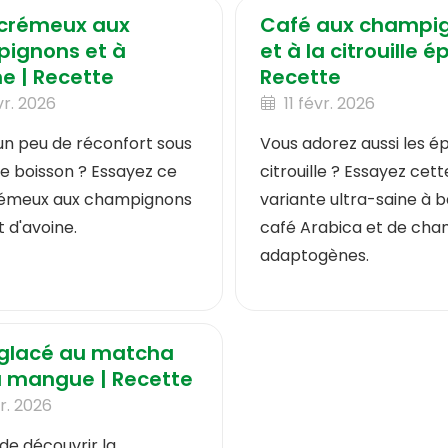
 crémeux aux
Café aux champi
ignons et à
et à la citrouille é
ne | Recette
Recette
vr. 2026
11 févr. 2026
'un peu de réconfort sous
Vous adorez aussi les ép
e boisson ? Essayez ce
citrouille ? Essayez cett
rémeux aux champignons
variante ultra-saine à 
t d'avoine.
café Arabica et de ch
adaptogènes.
 glacé au matcha
la mangue | Recette
vr. 2026
de découvrir la