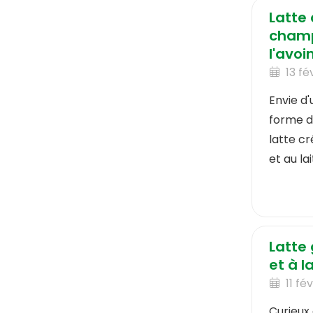
Latte
champ
l'avoi
13 fé
Envie d
forme d
latte c
et au lai
Latte
et à 
11 fé
Curieux 