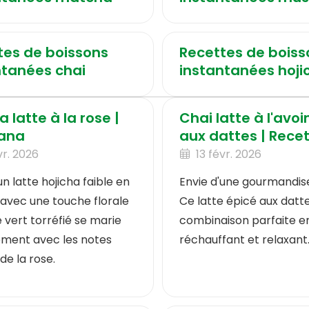
tes de boissons
Recettes de boiss
ntanées chai
instantanées hoji
a latte à la rose |
Chai latte à l'avoi
ana
aux dattes | Rece
vr. 2026
13 févr. 2026
un latte hojicha faible en
Envie d'une gourmandise 
 avec une touche florale
Ce latte épicé aux datte
 vert torréfié se marie
combinaison parfaite en
ement avec les notes
réchauffant et relaxant
 de la rose.