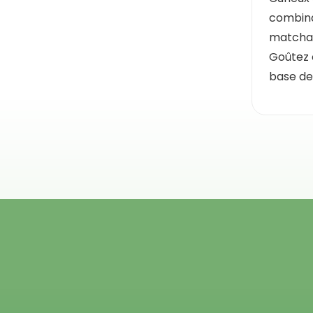
combina
matcha 
Goûtez 
base de 