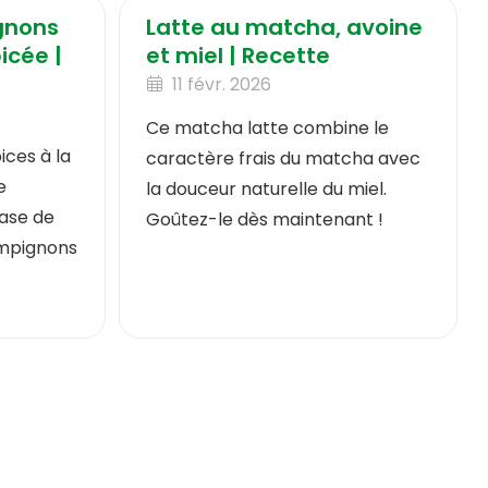
gnons
Latte au matcha, avoine
picée |
et miel | Recette
11 févr. 2026
Ce matcha latte combine le
ices à la
caractère frais du matcha avec
e
la douceur naturelle du miel.
base de
Goûtez-le dès maintenant !
ampignons