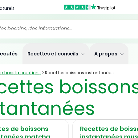
aturels
eautés
Recettes et conseils
A propos
 barista creations
Recettes boissons instantanées
cettes boisson
stantanées
tes de boissons
Recettes de boiss
ntanées matcha
instantanées mu