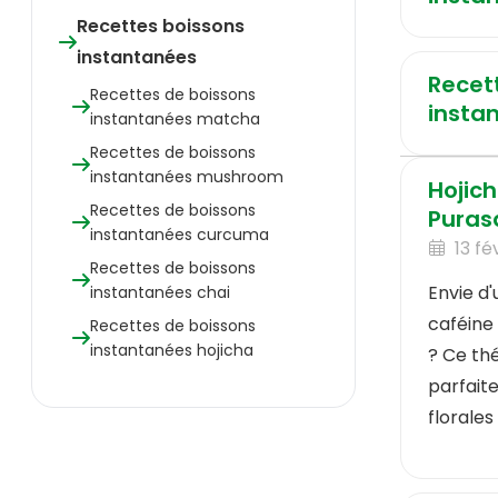
Recettes boissons
instantanées
Recet
Recettes de boissons
insta
instantanées matcha
Recettes de boissons
instantanées mushroom
Hojich
Recettes de boissons
Puras
instantanées curcuma
13 fé
Recettes de boissons
Envie d'
instantanées chai
caféine
Recettes de boissons
instantanées hojicha
? Ce thé
parfait
florales