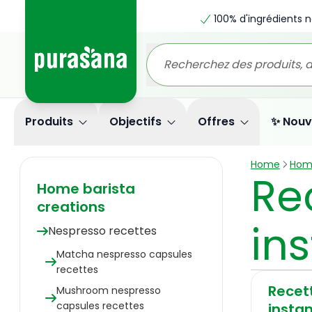
100% d'ingrédients n
Produits
Objectifs
Offres
✨ Nouv
Home
Home
Re
Home barista
creations
in
Nespresso recettes
Matcha nespresso capsules
recettes
Recet
Mushroom nespresso
capsules recettes
insta