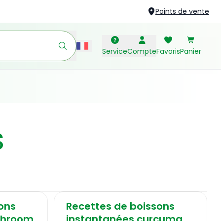
Points de vente
Service
Compte
Favoris
Panier
s
ons
Recettes de boissons
shroom
instantanées curcuma