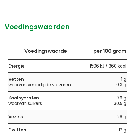
Voedingswaarden
Voedingswaarde
per 100 gram
Energie
1506 kJ / 360 kcal
Vetten
1 g
waarvan verzadigde vetzuren
0.3 g
Koolhydraten
76 g
waarvan suikers
30.5 g
Vezels
26 g
Eiwitten
12 g