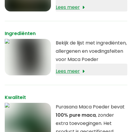
adaptogeen
Lees meer
in het lichaam.
Ingrediënten
Bekijk de lijst met ingrediënten,
allergenen en voedingsfeiten
voor Maca Poeder
Lees meer
Kwaliteit
Purasana Maca Poeder bevat
100% pure maca
, zonder
extra toevoegingen. Het
product is gecertificeerd