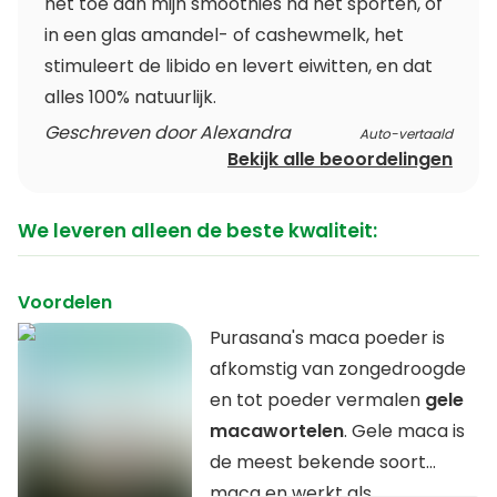
het toe aan mijn smoothies na het sporten, of
in een glas amandel- of cashewmelk, het
stimuleert de libido en levert eiwitten, en dat
alles 100% natuurlijk.
Geschreven door Alexandra
Auto-vertaald
Bekijk alle beoordelingen
We leveren alleen de beste kwaliteit:
Voordelen
Purasana's maca poeder is
afkomstig van zongedroogde
en tot poeder vermalen
gele
macawortelen
. Gele maca is
de meest bekende soort
maca en werkt als