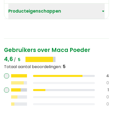
Producteigenschappen
Gebruikers over Maca Poeder
4,6
/
5
5
Totaal aantal beoordelingen
:
4
0
1
0
0