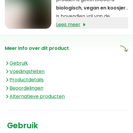
biologisch, vegan en koosjer
,
is bovendien vrij van de
allergenen gluten, lactose en
Lees meer
soja.
Meer info over dit product
Gebruik
Voedingsfeiten
Productdetails
Beoordelingen
Alternatieve producten
Gebruik