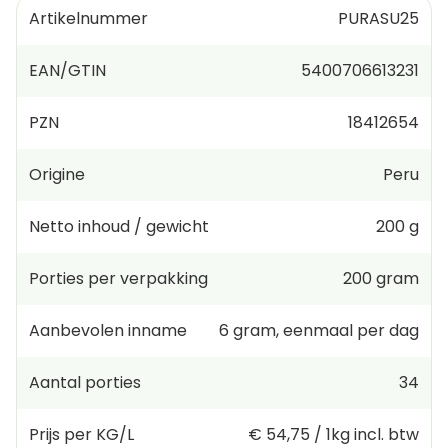
Artikelnummer
PURASU25
EAN/GTIN
5400706613231
PZN
18412654
Origine
Peru
Netto inhoud / gewicht
200 g
Porties per verpakking
200
gram
Aanbevolen inname
6
gram
,
eenmaal per dag
Aantal porties
34
Prijs per KG/L
€ 54,75
/
1kg
incl. btw