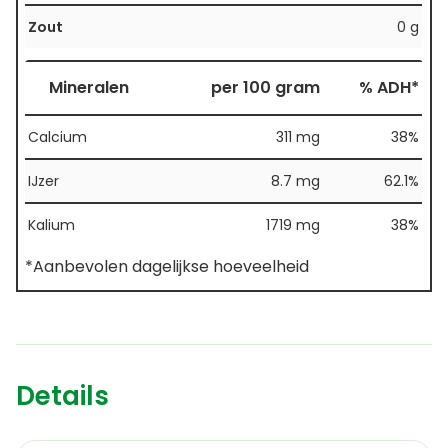
Zout
0 g
Mineralen
per 100 gram
% ADH*
Calcium
311 mg
38%
IJzer
8.7 mg
62.1%
Kalium
1719 mg
38%
*Aanbevolen dagelijkse hoeveelheid
Details