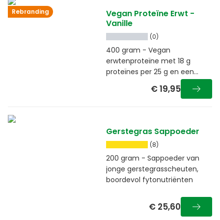
Rebranding
Vegan Proteïne Erwt -
Vanille
(0)
400 gram - Vegan
erwtenproteïne met 18 g
proteïnes per 25 g en een
zachte vanillesmaak
€ 19,95
Gerstegras Sappoeder
(8)
200 gram - Sappoeder van
jonge gerstegrasscheuten,
boordevol fytonutriënten
€ 25,60