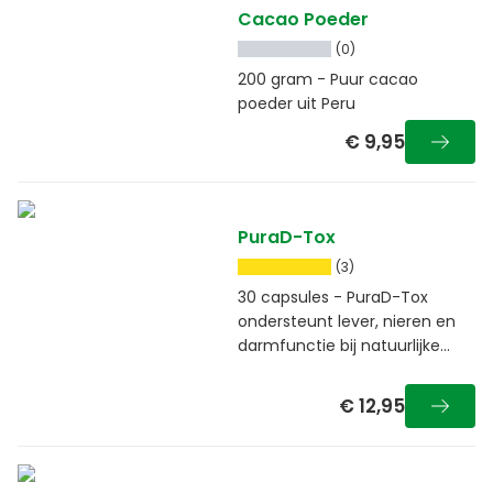
Cacao Poeder
(0)
200 gram - Puur cacao
poeder uit Peru
€ 9,95
PuraD-Tox
(3)
30 capsules - PuraD-Tox
ondersteunt lever, nieren en
darmfunctie bij natuurlijke
ontgifting
€ 12,95