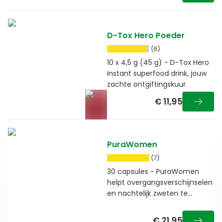
D-Tox Hero Poeder
(6)
10 x 4,5 g (45 g) - D-Tox Hero
instant superfood drink, jouw
zachte ontgiftingskuur
€ 11,95
PuraWomen
(7)
30 capsules - PuraWomen
helpt overgangsverschijnselen
en nachtelijk zweten te
verminderen
€ 21,95