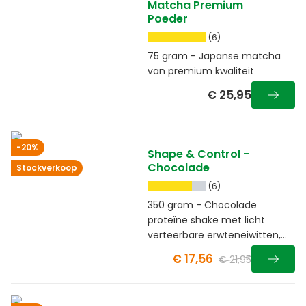
Matcha Premium
Poeder
(6)
75 gram - Japanse matcha
van premium kwaliteit
€ 25,95
-20%
Shape & Control -
Chocolade
Stockverkoop
(6)
350 gram - Chocolade
proteïne shake met licht
verteerbare erwteneiwitten,
vezels en guarana
€ 17,56
€ 21,95