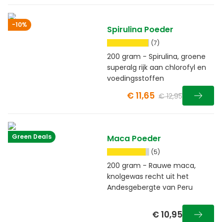
-10%
Spirulina Poeder
(7)
200 gram - Spirulina, groene
superalg rijk aan chlorofyl en
voedingsstoffen
€ 11,65
€ 12,95
Green Deals
Maca Poeder
(5)
200 gram - Rauwe maca,
knolgewas recht uit het
Andesgebergte van Peru
€ 10,95