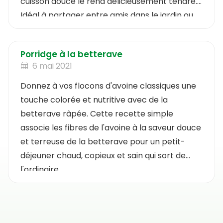
cuisson douce le rend délicieusement tendre.
Idéal à partager entre amis dans le jardin ou
comme accompagnement coloré d'un repas
estival. Découvrez à quel point la cuisine pure
Porridge à la betterave
peut être délicieuse et simple.
6 mai 2021
Donnez à vos flocons d'avoine classiques une
touche colorée et nutritive avec de la
betterave râpée. Cette recette simple
associe les fibres de l'avoine à la saveur douce
et terreuse de la betterave pour un petit-
déjeuner chaud, copieux et sain qui sort de
l'ordinaire.