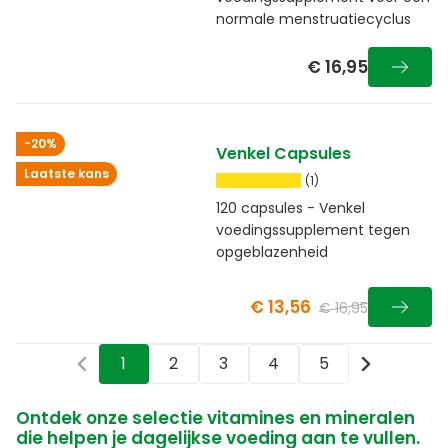
normale menstruatiecyclus
€ 16,95
-20%
Venkel Capsules
Laatste kans
(1)
120 capsules - Venkel
voedingssupplement tegen
opgeblazenheid
€ 13,56
€ 16,95
1
2
3
4
5
Ontdek onze selectie vitamines en mineralen
die helpen je dagelijkse voeding aan te vullen.