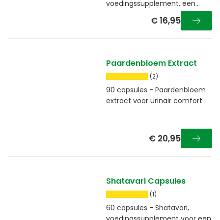
voedingssupplement, een
natuurlijk diureticum
€ 16,95
Paardenbloem Extract
(2)
90 capsules - Paardenbloem
extract voor urinair comfort
€ 20,95
Shatavari Capsules
(1)
60 capsules - Shatavari,
voedingssupplement voor een