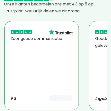
Onze klanten beoordelen ons met 4.3 op 5 op
Trustpilot. Natuurlijk delen we dit graag.
Zeer goede communicatie
Goede p
gelever
F S
Ingebo