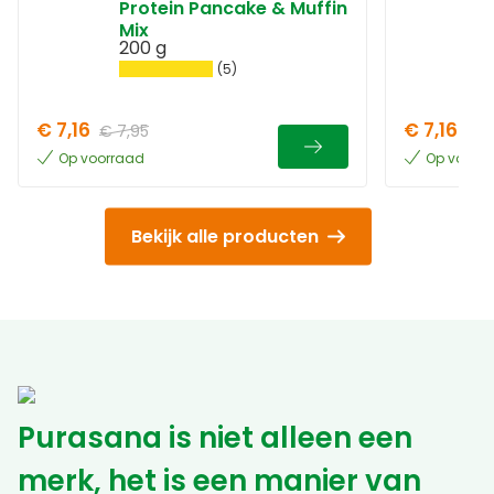
Protein Pancake & Muffin
Mix
200 g
(5)
€ 7,16
€ 7,16
€ 7,95
€ 7
Op voorraad
Op voorr
Bekijk alle producten
Purasana is niet alleen een
merk, het is een manier van