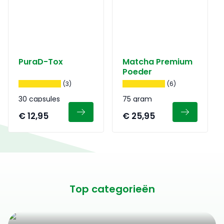
PuraD-Tox
Matcha Premium
Poeder
(3)
(6)
30 capsules
75 gram
€ 12,95
€ 25,95
Top categorieën