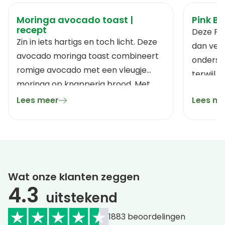
Moringa avocado toast |
Pink Bl
recept
Deze Pi
Zin in iets hartigs en toch licht. Deze
dan verf
avocado moringa toast combineert
onderst
romige avocado met een vleugje
terwijl 
moringa op knapperig brood. Met
ontspann
een snuf citroen, peper en jouw
Lees meer
Lees me
glow wer
favoriete toppings zet je snel een
voedzaam ontbijtje of lunch op tafel.
Simpel, fris en vol groene smaak.
Wat onze klanten zeggen
4.3
uitstekend
1883
beoordelingen