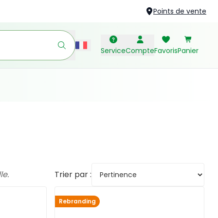
Points de vente
Service
Compte
Favoris
Panier
Trier par :
le.
Rebranding