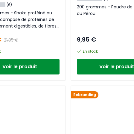
(6)
200 grammes - Poudre de 
mes - Shake protéiné au
du Pérou
 composé de protéines de
lement digestibles, de fibres
arana
€
9,95 €
21,95 €
k
En stock
Voir le produit
Voir le produit
Rebranding