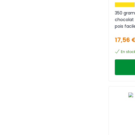
350 gram
chocolat
pois faci
et de gu
17,56 
En stoc