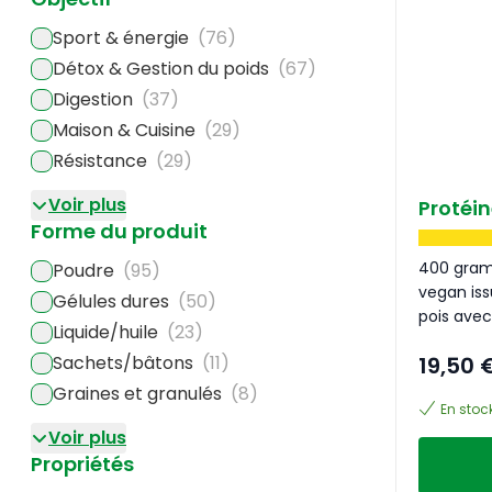
Sport & énergie
(76)
Détox & Gestion du poids
(67)
Digestion
(37)
Maison & Cuisine
(29)
Résistance
(29)
Voir plus
Protéin
Forme du produit
400 gram
Poudre
(95)
vegan iss
Gélules dures
(50)
pois avec
Liquide/huile
(23)
Sachets/bâtons
(11)
19,50 
Graines et granulés
(8)
En stoc
Voir plus
Propriétés