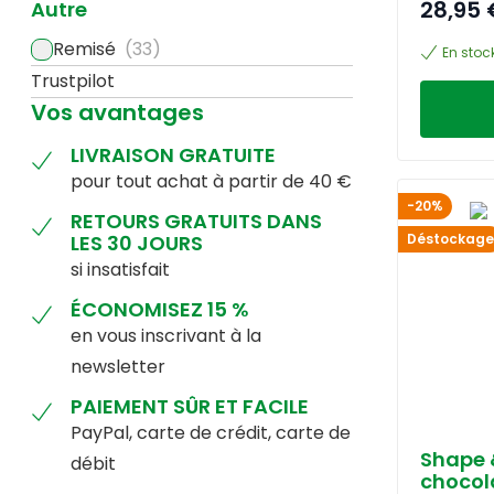
28,95 
Autre
Remisé
(33)
En stoc
Trustpilot
Vos avantages
LIVRAISON GRATUITE
pour tout achat à partir de 40 €
-20%
RETOURS GRATUITS DANS
LES 30 JOURS
Déstockage
si insatisfait
ÉCONOMISEZ 15 %
en vous inscrivant à la
newsletter
PAIEMENT SÛR ET FACILE
PayPal, carte de crédit, carte de
Shape 
débit
chocol