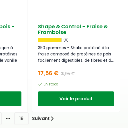
pois -
Shape & Control - Fraise &
Framboise
(6)
egan à
350 grammes - Shake protéiné à la
protéines
fraise composé de protéines de pois
e vanille
facilement digestibles, de fibres et de
guarana
17,56 €
21,95 €
En stock
Voir le produit
19
Suivant
More pages