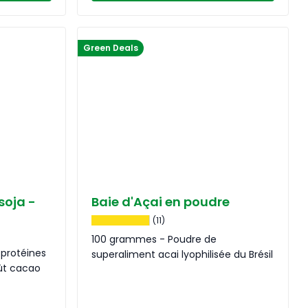
Green Deals
soja -
Baie d'Açai en poudre
(11)
100 grammes - Poudre de
protéines
superaliment acai lyophilisée du Brésil
oût cacao