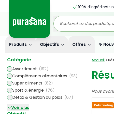
100% d'ingrédients n
Produits
Objectifs
Offres
✨ Nouv
Catégorie
Accueil
Rés
Assortiment
(192)
Résu
Compléments alimentaires
(93)
Super aliments
(82)
Sport & énergie
(76)
Nous avon
Détox & Gestion du poids
(67)
Rebranding
Voir plus
Objectif