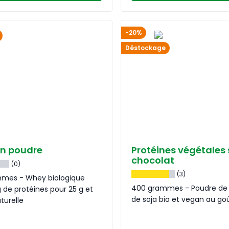
-20%
Déstockage
n poudre
Protéines végétales 
chocolat
(0)
(3)
mes - Whey biologique
400 grammes - Poudre de 
 de protéines pour 25 g et
de soja bio et vegan au g
turelle