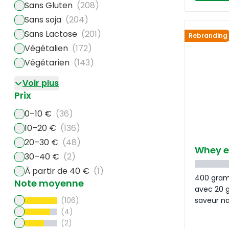
Sans Gluten
(208)
Sans soja
(204)
Sans Lactose
(201)
Rebranding
Végétalien
(172)
Végétarien
(143)
Voir plus
Prix
0–10 €
(36)
10–20 €
(136)
20–30 €
(48)
Whey e
30–40 €
(2)
À partir de 40 €
(1)
400 gram
Note moyenne
avec 20 g
saveur na
(106)
(4)
(2)