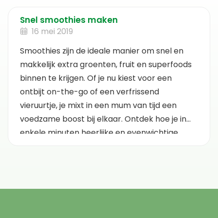
Snel smoothies maken
16 mei 2019
Smoothies zijn de ideale manier om snel en
makkelijk extra groenten, fruit en superfoods
binnen te krijgen. Of je nu kiest voor een
ontbijt on-the-go of een verfrissend
vieruurtje, je mixt in een mum van tijd een
voedzame boost bij elkaar. Ontdek hoe je in
enkele minuten heerlijke en evenwichtige
smoothies maakt die passen bij jouw gezonde
levensstijl. Laat je inspireren en ga creatief
aan de slag met natuurlijke, biologische
ingrediënten!